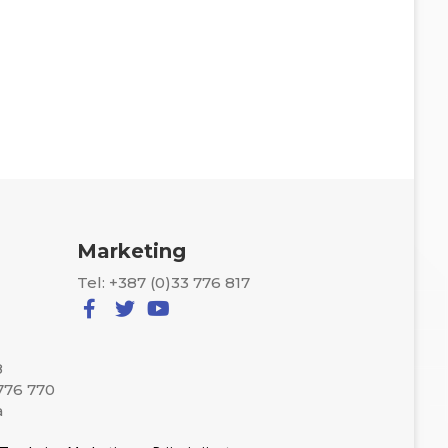
Marketing
Tel: +387 (0)33 776 817
8
 776 770
a