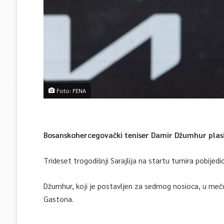
Foto: FENA
Bosanskohercegovački teniser Damir Džumhur plasir
Trideset trogodišnji Sarajlija na startu turnira pobijedi
Džumhur, koji je postavljen za sedmog nosioca, u meču
Gastona.