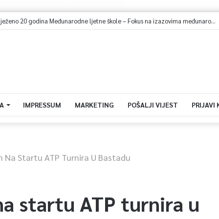
elo saobraćati 10 novih ISUZU autobusa
A
IMPRESSUM
MARKETING
POŠALJI VIJEST
PRIJAVI
 Na Startu ATP Turnira U Bastadu
a startu ATP turnira u