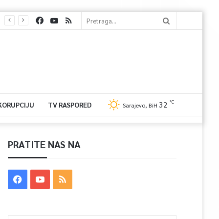
℃
32
 KORUPCIJU
TV RASPORED
Sarajevo, BiH
PRATITE NAS NA