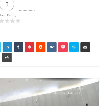
0
rticle Rating
Zastupnici Trojke predlažu poseban
pravni i administrativni status za
Memorijalni centar Srebrenica