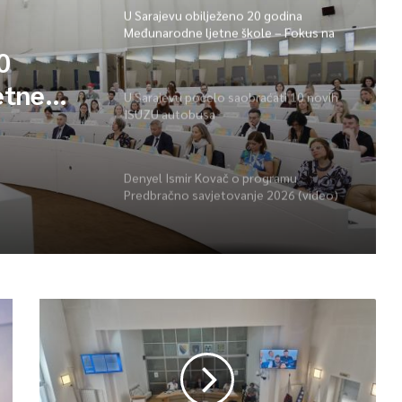
U Sarajevu obilježeno 20 godina
Međunarodne ljetne škole – Fokus na
izazovima međunarodne pravde
0
etne
U Sarajevu počelo saobraćati 10 novih
ISUZU autobusa
vima
Denyel Ismir Kovač o programu
Predbračno savjetovanje 2026 (video)