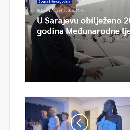
Bosna i Hercegovina
Petak, 7 Augusta 2026, 11:45
U Sarajevu obilježeno 2
godina Međunarodne lj
škole – Fokus na izazo
međunarodne pravde