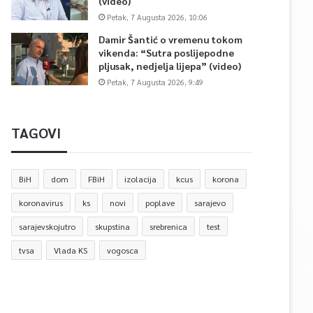
(video)
Petak, 7 Augusta 2026, 10:06
Damir Šantić o vremenu tokom
vikenda: “Sutra poslijepodne
pljusak, nedjelja lijepa” (video)
Petak, 7 Augusta 2026, 9:49
TAGOVI
BiH
dom
FBiH
izolacija
kcus
korona
koronavirus
ks
novi
poplave
sarajevo
sarajevskojutro
skupstina
srebrenica
test
tvsa
Vlada KS
vogosca