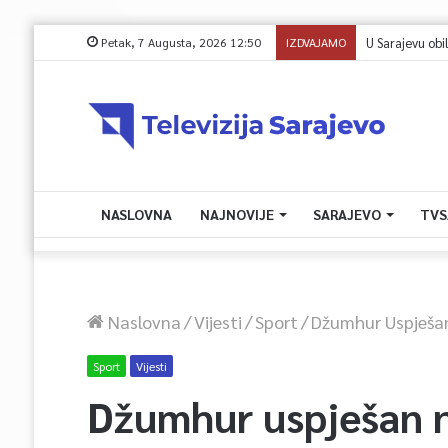
Petak, 7 Augusta, 2026 12:50
IZDVAJAMO
U Sarajevu poč
NASLOVNA
NAJNOVIJE
SARAJEVO
TVS
Naslovna
/
Vijesti
/
Sport
/
Džumhur Uspješan
Sport
Vijesti
Džumhur uspješan n