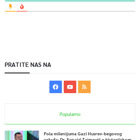
PRATITE NAS NA
Popularno
Pola milenijuma Gazi Husrev-begovog
vakufa: Dr. Senaid Zaimović o historijskom