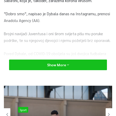
Sabatini, koja je, također, zaražena korona virusom.
”Dobro smo”, napisao je Dybala danas na Instagramu, prenosi
Anadolu Agency (AA).
Brojni navijači Juventusa i oni širom svijeta pišu mu poruke
podrške, te su njegovoj djevojci i njemu poželjeli brz oporavak.
Pored Dybale, od COVID-19 oboljela su još dvojica fudbalera
torinskog Juventusa, Daniele Rugani i Blaise Matuidi. Prema
Show More
posljednjim informacijama, svi zaraženi igrači popularno zvane
”Stare dame” osjećaju se dobro i uskoro bi trebali biti izliječeni.
0
Article Rating
Sport