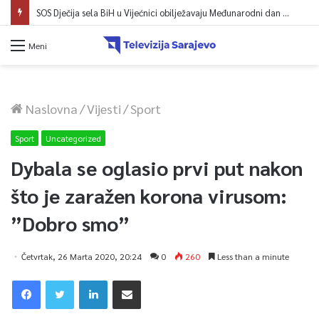
SOS Dječija sela BiH u Vijećnici obilježavaju Međunarodni dan mladih: Više od 200 zaposlenih i stambena podrška za osamostaljivanje
Meni
Naslovna
/
Vijesti
/
Sport
Sport
Uncategorized
Dybala se oglasio prvi put nakon
što je zaražen korona virusom:
”Dobro smo”
Četvrtak, 26 Marta 2020, 20:24
0
260
Less than a minute