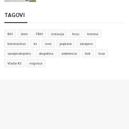
TAGOVI
BiH
dom
FBiH
izolacija
kcus
korona
koronavirus
ks
novi
poplave
sarajevo
sarajevskojutro
skupstina
srebrenica
test
tvsa
Vlada KS
vogosca