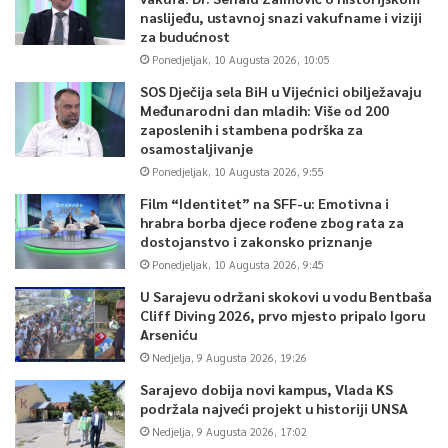
naslijeđu, ustavnoj snazi vakufname i viziji
za budućnost
Ponedjeljak, 10 Augusta 2026, 10:05
SOS Dječija sela BiH u Vijećnici obilježavaju
Međunarodni dan mladih: Više od 200
zaposlenih i stambena podrška za
osamostaljivanje
Ponedjeljak, 10 Augusta 2026, 9:55
Film “Identitet” na SFF-u: Emotivna i
hrabra borba djece rođene zbog rata za
dostojanstvo i zakonsko priznanje
Ponedjeljak, 10 Augusta 2026, 9:45
U Sarajevu održani skokovi u vodu Bentbaša
Cliff Diving 2026, prvo mjesto pripalo Igoru
Arseniću
Nedjelja, 9 Augusta 2026, 19:26
Sarajevo dobija novi kampus, Vlada KS
podržala najveći projekt u historiji UNSA
Nedjelja, 9 Augusta 2026, 17:02