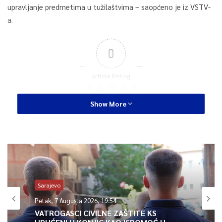
upravljanje predmetima u tužilaštvima – saopćeno je iz VSTV-
a.
0
Article Rating
Show More
Sarajevo
Petak, 7 Augusta 2026, 19:54
VATROGASCI CIVILNE ZAŠTITE KS