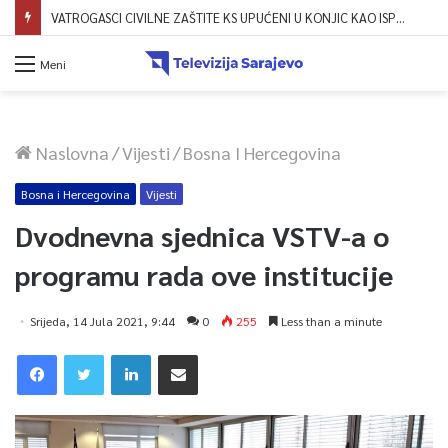
VATROGASCI CIVILNE ZAŠTITE KS UPUĆENI U KONJIC KAO ISPOMOĆ U GAŠENJU POŽARA
Meni
Naslovna
/
Vijesti
/
Bosna I Hercegovina
Bosna i Hercegovina
Vijesti
Dvodnevna sjednica VSTV-a o
programu rada ove institucije
Srijeda, 14 Jula 2021, 9:44
0
255
Less than a minute