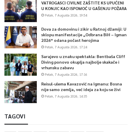
VATROGASCI CIVILNE ZAŠTITE KS UPUĆENI
U KONJIC KAO ISPOMOĆ U GAŠENJU POŽARA
Petak, 7 Augusta 2026, 19:54
Dova za domovinu i zikir u Ratnoj džamiji: U
sklopu manifestacije „Odbrana BiH – Igman
2026“ odana počast herojima
Petak, 7 Augusta 2026, 17:24
Sarajevo u znaku spektakla: Bentbaša Cliff
Diving ponovo okuplja najbolje skakače i
vrhunsku zabavu
Petak, 7 Augusta 2026, 17:16
Reisul-ulema Kavazović na Igmanu: Bosna
nije samo zemlja, već ideja za koju se živi
Petak, 7 Augusta 2026, 14:35
TAGOVI