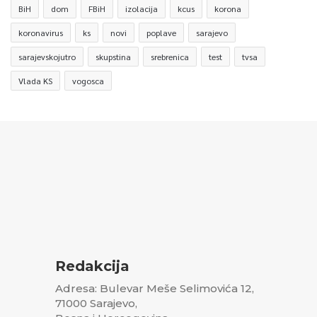
BiH
dom
FBiH
izolacija
kcus
korona
koronavirus
ks
novi
poplave
sarajevo
sarajevskojutro
skupstina
srebrenica
test
tvsa
Vlada KS
vogosca
Redakcija
Adresa: Bulevar Meše Selimovića 12,
71000 Sarajevo,