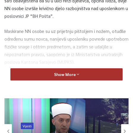
sati obaviještena da su u ulici Hifzi Bjelevca, općina Ilidža, dvije
NN osobe izvršile krivično djelo razbojništva nad uposlenikom u
poslovnici JP “BH Pošta”.
Maskirane NN osobe su uz prijetnju pištoljem i nožem, otuđile
određenu sumu novca, nanijevši uposleniku povrede upotrebom
fizičke snage i oštrim predmetom, a zatim se udaljile u
nepoznatom pravcu, saopćeno je iz Ministarstva unutrašnjih
poslova Kantona Sarajevo (MUPKS).
Show More
Kako se u saopćenju navodi, povrijeđenom je ljekarska pomoć
ukazana od ekipe Zavoda za hitnu medicinsku pomoć Kantona
Sarajevo, a potom u UKC-u u Sarajevu.
O svemu je obaviješten dežurni tužilac Kantonalnog tužilaštva
Kantona Sarajevo.
Vijesti
Uviđaj su obavili policijski službenici Uprave policije MUP-a KS