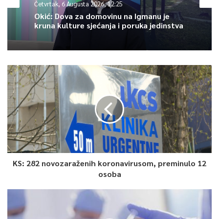
Četvrtak, 6 Augusta 2026, 12:25
koji nastavljaju rad na rasvjetljavanju spomenutog krivičnog
Okić: Dova za domovinu na Igmanu je
djela, identifikaciji i pronalasku izvršilaca, navodi se u
kruna kulture sjećanja i poruka jedinstva
saopćenju.
0
Article Rating
KS: 282 novozaraženih koronavirusom, preminulo 12
osoba