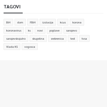
TAGOVI
BiH
dom
FBiH
izolacija
kcus
korona
koronavirus
ks
novi
poplave
sarajevo
sarajevskojutro
skupstina
srebrenica
test
tvsa
Vlada KS
vogosca