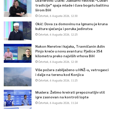
Džaferović-Zulfić: Jubilarni festival “Čuvari
tradicije” spaja mlade i čuva bogatu baštinu
širom BiH
Četvrtak, 6 Augusta 2026, 12:30
Okić: Dova za domovinu na Igmanu je kruna
kulture sjećanja i poruka jedinstva
Četvrtak, 6 Augusta 2026, 12:25
Nakon Neretve i kajaka, Travničanin Adin
Pinjo kreće u novu avanturu: Pješice 354
kilometra preko najviših vrhova BiH
Četvrtak, 6 Augusta 2026, 12:18
Više požara zabilježeno u HNŽ-u, vatrogasci
i dalje na terenu kod Konjica
Četvrtak, 6 Augusta 2026, 11:25
Muslera: Želimo kreirati prepoznatljiv stil
igre zasnovan na kontroli lopte
Četvrtak, 6 Augusta 2026, 11:24