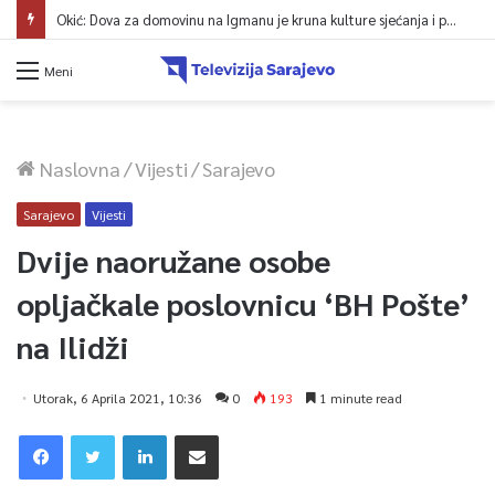
Okić: Dova za domovinu na Igmanu je kruna kulture sjećanja i poruka jedinstva
Meni
Naslovna
/
Vijesti
/
Sarajevo
Sarajevo
Vijesti
Dvije naoružane osobe
opljačkale poslovnicu ‘BH Pošte’
na Ilidži
Utorak, 6 Aprila 2021, 10:36
0
193
1 minute read