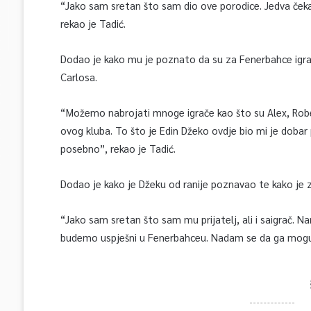
“Jako sam sretan što sam dio ove porodice. Jedva ček
rekao je Tadić.
Dodao je kako mu je poznato da su za Fenerbahce igra
Carlosa.
“Možemo nabrojati mnoge igrače kao što su Alex, Robert
ovog kluba. To što je Edin Džeko ovdje bio mi je dobar 
posebno”, rekao je Tadić.
Dodao je kako je Džeku od ranije poznavao te kako je z
“Jako sam sretan što sam mu prijatelj, ali i saigrač. 
budemo uspješni u Fenerbahceu. Nadam se da ga mogu uč