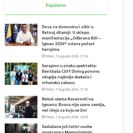
Popularno
Dova za domovinu i zikir u
Ratnoj džamiji: U sklopu
manifestacije „Odbrana BiH –
Igman 2026“ odana počast
herojima
Petak, 7 Augusta 2026, 17:24
Sarajevo u znaku spektakla:
Bentbaša Cliff Diving ponovo
okuplja najbolje skakače i
vrhunsku zabavu
Petak, 7 Augusta 2026, 17:16
Reisul-ulema Kavazović na
Igmanu: Bosna nije samo zemlja,
već ideja za koju se živi
Petak, 7 Augusta 2026, 14:35
Saslušane još četiri osobe
povezane s Memorijalnim