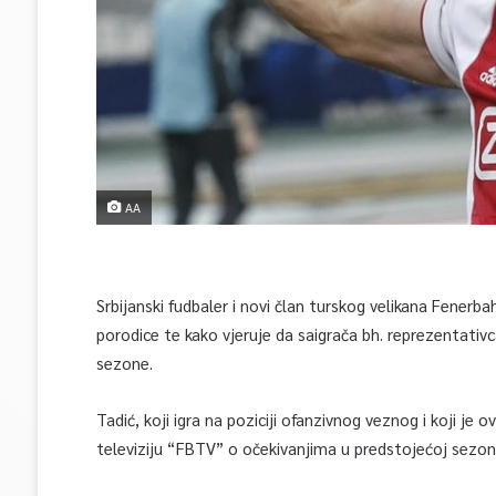
AA
Srbijanski fudbaler i novi član turskog velikana Fenerba
porodice te kako vjeruje da saigrača bh. reprezentativ
sezone.
Tadić, koji igra na poziciji ofanzivnog veznog i koji je
televiziju “FBTV” o očekivanjima u predstojećoj sezoni