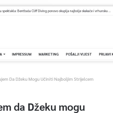
Sarajevo u znaku spektakla: Bentbaša Cliff Diving ponovo okuplja najbolje skakače i vrhunsku zabavu
A
IMPRESSUM
MARKETING
POŠALJI VIJEST
PRIJAVI
ujem Da Džeku Mogu Učiniti Najboljim Strijelcem
jem da Džeku mogu