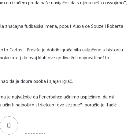
am da izađem preda naše navijače i da s njima nešto osvojimo”,
la značajna fudbalska imena, poput Alexa de Souze i Roberta
o Carlos… Previše je dobrih igrača bilo uključeno u historiju
pokazatelj da ovaj klub ove godine želi napraviti nešto
nao da je dobra osoba i sjajan igrač.
Nama je najvažnije da Fenerbahce učinimo uspješnim, da mi
initi najboljim strijelcem ove sezone”, poručio je Tadić.
0