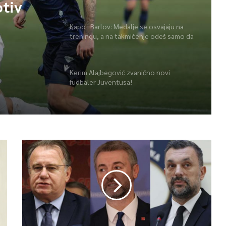
otiv
Kapo i Barlov: Medalje se osvajaju na
treningu, a na takmičenje odeš samo da
ih pokupiš
Kerim Alajbegović zvanično novi
fudbaler Juventusa!