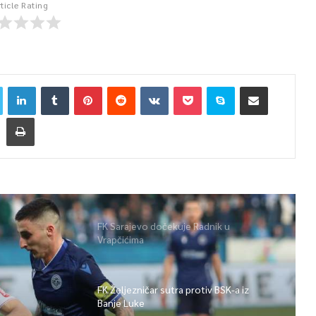
rticle Rating
FK Sarajevo dočekuje Radnik u
Vrapčićima
FK Željezničar sutra protiv BSK-a iz
Banje Luke