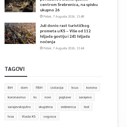
centrom Srebrenica, na spisku
ukupno 26
Petak, 7 Augusta 2026, 13:48
Juli donio rast turističkog
prometa u KS – Više od 112
hiljada gostiju i 241 hiljada
noćenja
Petak, 7 Augusta 2026, 13:44
TAGOVI
BiH
dom
FBiH
izolacija
kcus
korona
koronavirus
ks
novi
poplave
sarajevo
sarajevskojutro
skupstina
srebrenica
test
tvsa
Vlada KS
vogosca