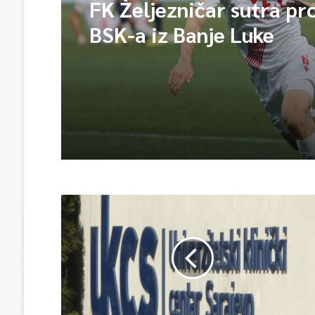
FK Željezničar sutra pr
BSK-a iz Banje Luke