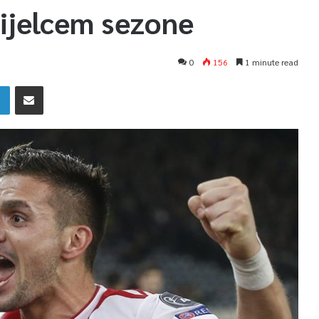
trijelcem sezone
0
156
1 minute read