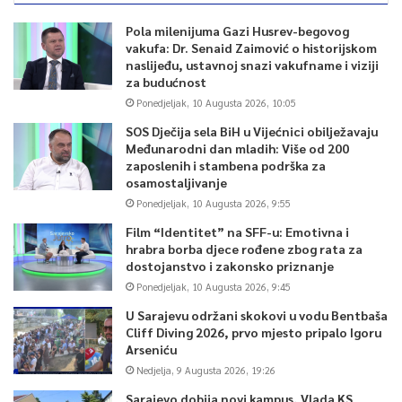
Pola milenijuma Gazi Husrev-begovog
vakufa: Dr. Senaid Zaimović o historijskom
naslijeđu, ustavnoj snazi vakufname i viziji
za budućnost
Ponedjeljak, 10 Augusta 2026, 10:05
SOS Dječija sela BiH u Vijećnici obilježavaju
Međunarodni dan mladih: Više od 200
zaposlenih i stambena podrška za
osamostaljivanje
Ponedjeljak, 10 Augusta 2026, 9:55
Film “Identitet” na SFF-u: Emotivna i
hrabra borba djece rođene zbog rata za
dostojanstvo i zakonsko priznanje
Ponedjeljak, 10 Augusta 2026, 9:45
U Sarajevu održani skokovi u vodu Bentbaša
Cliff Diving 2026, prvo mjesto pripalo Igoru
Arseniću
Nedjelja, 9 Augusta 2026, 19:26
Sarajevo dobija novi kampus, Vlada KS