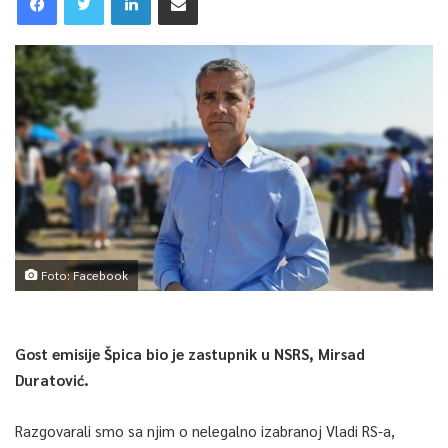
Foto: Facebook
Gost emisije Špica bio je zastupnik u NSRS, Mirsad
Duratović.
Razgovarali smo sa njim o nelegalno izabranoj Vladi RS-a,