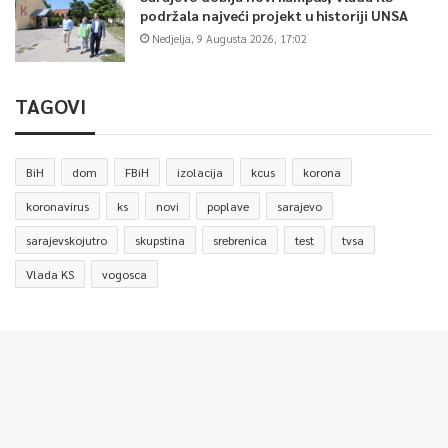
podržala najveći projekt u historiji UNSA
Nedjelja, 9 Augusta 2026, 17:02
TAGOVI
BiH
dom
FBiH
izolacija
kcus
korona
koronavirus
ks
novi
poplave
sarajevo
sarajevskojutro
skupstina
srebrenica
test
tvsa
Vlada KS
vogosca