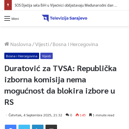
SOS Dječija sela BiH u Vijećnici obilježavaju Međunarodni dan mladih: Više od 200 zaposlenih i stambena podrška za osamostaljivanje
Meni
Naslovna
/
Vijesti
/
Bosna I Hercegovina
Bosna i Hercegovina
Vijesti
Duratović za TVSA: Republička
izborna komisija nema
mogućnost da blokira izbore u
RS
Četvrtak, 4 Septembra 2025, 21:32
0
145
1 minute read