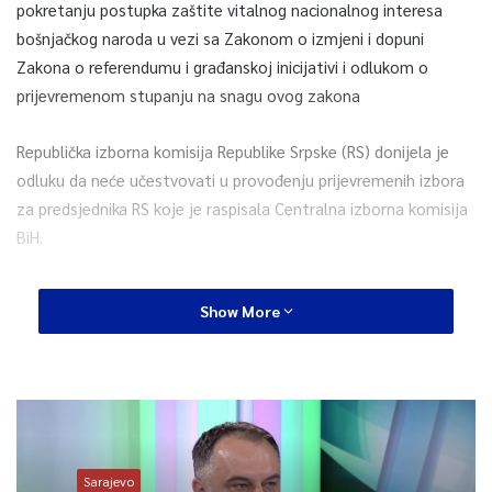
pokretanju postupka zaštite vitalnog nacionalnog interesa
bošnjačkog naroda u vezi sa Zakonom o izmjeni i dopuni
Zakona o referendumu i građanskoj inicijativi i odlukom o
prijevremenom stupanju na snagu ovog zakona
Republička izborna komisija Republike Srpske (RS) donijela je
odluku da neće učestvovati u provođenju prijevremenih izbora
za predsjednika RS koje je raspisala Centralna izborna komisija
BiH.
“Ja se svakako nadam da će prijevremeni izbori za
Show More
predsjednika RS biti održani kako je CIK planirao u
novembru. Republička izborna komisija nema mogućnosti
da blokira te izbore. CIK može provesti izbore i bez
pomoći Republičke izborne komisije. Ono što je bitno
naglasiti da Izborni zakon BiH, ali i RS koji je usklađen sa
Izbornim zakonom BiH, nije propisao cenzus izlaznosti,
Sarajevo