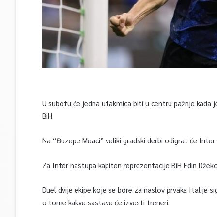
U subotu će jedna utakmica biti u centru pažnje kada j
BiH.
Na “Đuzepe Meaci” veliki gradski derbi odigrat će Inter i
Za Inter nastupa kapiten reprezentacije BiH Edin Džeko
Duel dvije ekipe koje se bore za naslov prvaka Italije s
o tome kakve sastave će izvesti treneri.