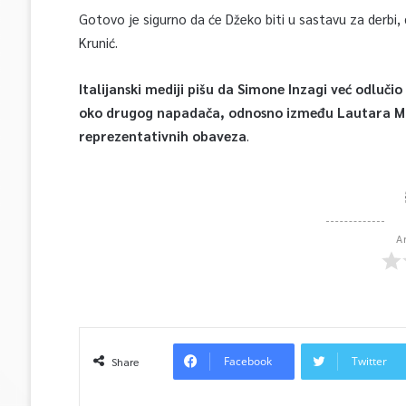
Gotovo je sigurno da će Džeko biti u sastavu za derbi,
Krunić.
Italijanski mediji pišu da Simone Inzagi već odluč
oko drugog napadača, odnosno između Lautara Marti
reprezentativnih obaveza
.
A
Facebook
Twitter
Share