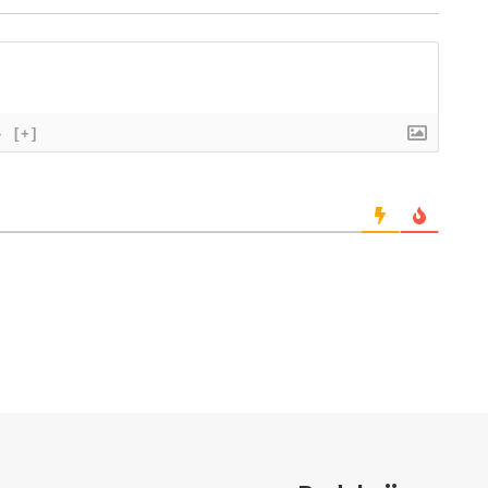
}
[+]