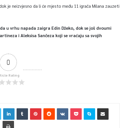
 dok je neizvjesno da li će mjesto među 11 igrača Milana zauzeti
io da u vrhu napada zaigra Edin Džeko, dok se još dvoumi
neza i Aleksisa Sančeza koji se vraćaju sa svojih
0
rticle Rating