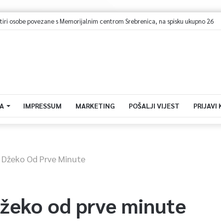
ističkog prometa u KS – Više od 112 hiljada gostiju i 241 hiljada noćenja
A
IMPRESSUM
MARKETING
POŠALJI VIJEST
PRIJAVI
, Džeko Od Prve Minute
Džeko od prve minute