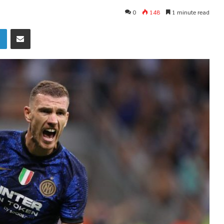
0
148
1 minute read