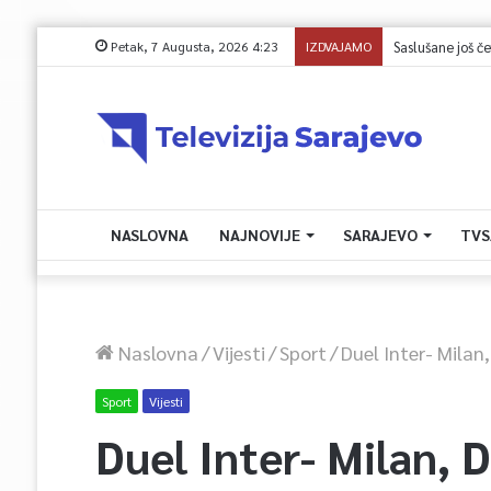
Petak, 7 Augusta, 2026 4:23
IZDVAJAMO
Juli donio rast tur
NASLOVNA
NAJNOVIJE
SARAJEVO
TVS
Naslovna
/
Vijesti
/
Sport
/
Duel Inter- Milan
Sport
Vijesti
Duel Inter- Milan, 