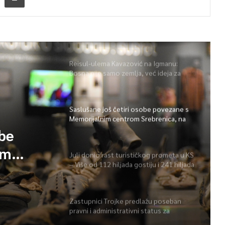
Reisul-ulema Kavazović na Igmanu:
Bosna nije samo zemlja, već ideja za
koju se živi
Saslušane još četiri osobe povezane s
Memorijalnim centrom Srebrenica, na
spisku ukupno 26
obe
im
Juli donio rast turističkog prometa u KS
– Više od 112 hiljada gostiju i 241 hiljada
 spisku
noćenja
Zastupnici Trojke predlažu poseban
pravni i administrativni status za
Memorijalni centar Srebrenica