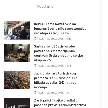
Popularno
Reisul-ulema Kavazović na
Igmanu: Bosna nije samo zemlja,
već ideja za koju se živi
Petak, 7 Augusta 2026, 14:35
Saslušane još četiri osobe
povezane s Memorijalnim
centrom Srebrenica, na spisku
ukupno 26
Petak, 7 Augusta 2026, 13:48
Juli donio rast turističkog
prometa u KS – Više od 112
hiljada gostiju i 241 hiljada
noćenja
Petak, 7 Augusta 2026, 13:44
Zastupnici Trojke predlažu
poseban pravni i administrativni