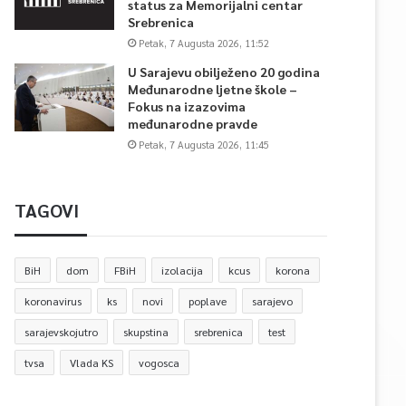
status za Memorijalni centar
Srebrenica
Petak, 7 Augusta 2026, 11:52
U Sarajevu obilježeno 20 godina
Međunarodne ljetne škole –
Fokus na izazovima
međunarodne pravde
Petak, 7 Augusta 2026, 11:45
TAGOVI
BiH
dom
FBiH
izolacija
kcus
korona
koronavirus
ks
novi
poplave
sarajevo
sarajevskojutro
skupstina
srebrenica
test
tvsa
Vlada KS
vogosca