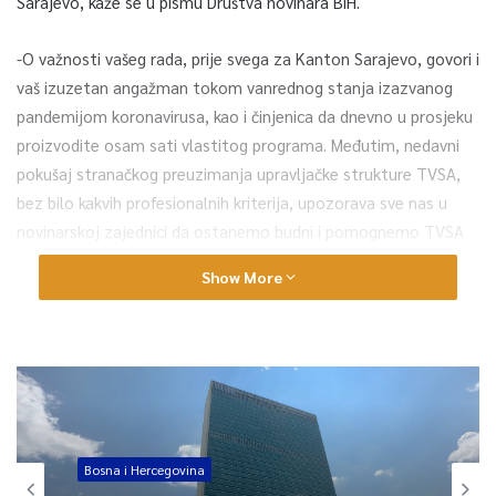
Sarajevo, kaže se u pismu Društva novinara BiH.
-O važnosti vašeg rada, prije svega za Kanton Sarajevo, govori i
vaš izuzetan angažman tokom vanrednog stanja izazvanog
pandemijom koronavirusa, kao i činjenica da dnevno u prosjeku
proizvodite osam sati vlastitog programa. Međutim, nedavni
pokušaj stranačkog preuzimanja upravljačke strukture TVSA,
bez bilo kakvih profesionalnih kriterija, upozorava sve nas u
novinarskoj zajednici da ostanemo budni i pomognemo TVSA
da zadrži i unaprijedi kvalitet svoga rada, vodeći se prije svega
Show More
interesima javnosti i profesionalnim radom, dodaje se na kraju
pisma UO Društva novinara BiH
0
Article Rating
Bosna i Hercegovina