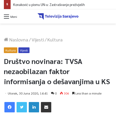
Konaković u pismu UN-u: Zastrašivanje preživjelih
Meni
Naslovna
/
Vijesti
/
Kultura
Kultura
Vijesti
Društvo novinara: TVSA
nezaobilazan faktor
informisanja o dešavanjima u KS
Utorak, 30 Juna 2020, 14:41
0
306
Less than a minute