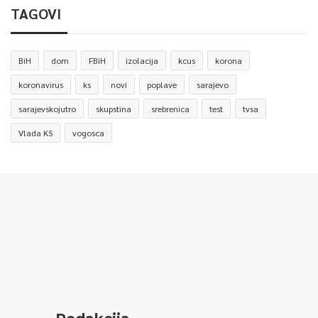
TAGOVI
BiH
dom
FBiH
izolacija
kcus
korona
koronavirus
ks
novi
poplave
sarajevo
sarajevskojutro
skupstina
srebrenica
test
tvsa
Vlada KS
vogosca