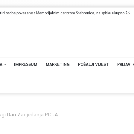
etiri osobe povezane s Memorijalnim centrom Srebrenica, na spisku ukupno 26
A
IMPRESSUM
MARKETING
POŠALJI VIJEST
PRIJAVI
ugi Dan Zadjedanja PIC-A