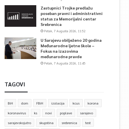
Zastupnici Trojke predlažu
poseban pravni i administrativni
status za Memorijalni centar
Srebrenica
Petak, 7 Augusta 2026, 11:52
U Sarajevu obilježeno 20 godina
Međunarodne ljetne škole –
Fokus na izazovima
međunarodne pravde
Petak, 7 Augusta 2026, 11:45
TAGOVI
BiH
dom
FBiH
izolacija
kcus
korona
koronavirus
ks
novi
poplave
sarajevo
sarajevskojutro
skupstina
srebrenica
test