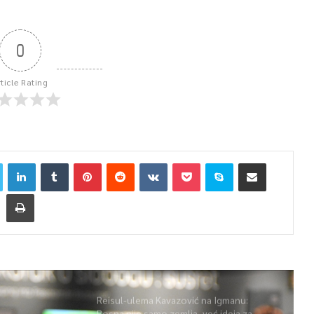
0
rticle Rating
Reisul-ulema Kavazović na Igmanu:
Bosna nije samo zemlja, već ideja za