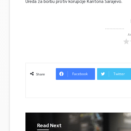
Ureda za borbu protiv korupcije Kantona Sarajevo.
A
Facebook
Twitter
Share
Read Next