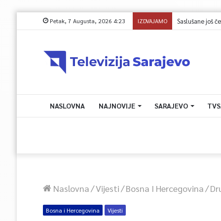
Petak, 7 Augusta, 2026 4:23
IZDVAJAMO
Saslušane još č
NASLOVNA
NAJNOVIJE
SARAJEVO
TVS
Naslovna
/
Vijesti
/
Bosna I Hercegovina
/
Dr
Bosna i Hercegovina
Vijesti