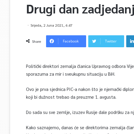
Drugi dan zadjedanj
Srijeda, 2 Juna 2021, 6:47
Facebook
Twitter
Share
Politički direktori zemalja članica Upravnog odbora V
sporazuma za mir i sveukupnu situaciju u BiH.
Ovo je prva sjednica PIC-a nakon što je njemački dipl
koji bi dužnost trebao da preuzme 1. avgusta.
Do sada su sve zemlje, izuzev Rusije dale podršku za 
Kako saznajemo, danas će se direktorima zemalja člani