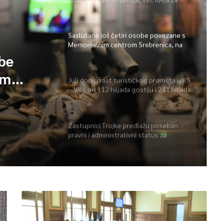
koju se živi
Saslušane još četiri osobe povezane s
Memorijalnim centrom Srebrenica, na
spisku ukupno 26
obe
im
Juli donio rast turističkog prometa u KS
– Više od 112 hiljada gostiju i 241 hiljada
 spisku
noćenja
Zastupnici Trojke predlažu poseban
pravni i administrativni status za
Memorijalni centar Srebrenica