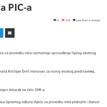
a PIC-a
0
298
Less than a minute
ijeća za provedbu mira razmatraju sprovođenje Općeg okvirnog
omata Kristijan Šmit menovan za novog visokog predstavnika,
njegov dolazak na čelo OHR-a.
ca Upravnog odbora Vijeća za provedbu mira pridružiti i članovi