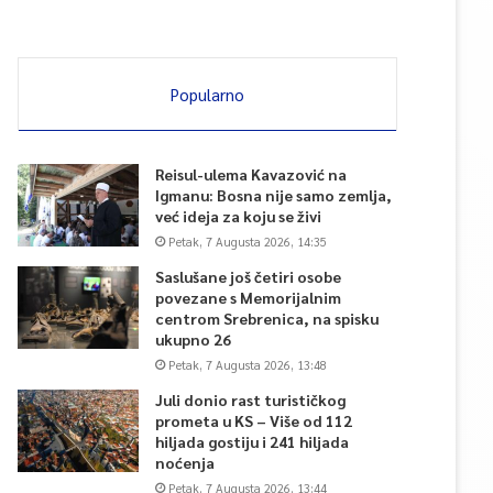
Popularno
Reisul-ulema Kavazović na
Igmanu: Bosna nije samo zemlja,
već ideja za koju se živi
Petak, 7 Augusta 2026, 14:35
Saslušane još četiri osobe
povezane s Memorijalnim
centrom Srebrenica, na spisku
ukupno 26
Petak, 7 Augusta 2026, 13:48
Juli donio rast turističkog
prometa u KS – Više od 112
hiljada gostiju i 241 hiljada
noćenja
Petak, 7 Augusta 2026, 13:44