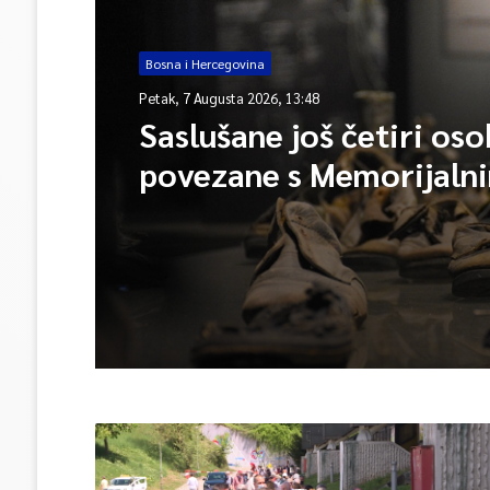
Bosna i Hercegovina
Petak, 7 Augusta 2026, 13:48
Saslušane još četiri os
povezane s Memorijaln
centrom Srebrenica, na
ukupno 26