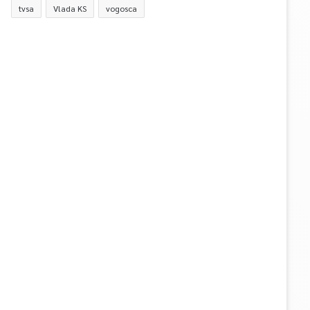
tvsa
Vlada KS
vogosca