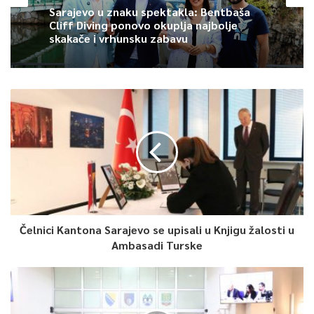
ruševina.
Sarajevo u znaku spektakla: Bentbaša
Cliff Diving ponovo okuplja najbolje
skakače i vrhunsku zabavu
Tada je, pored pripadnika GSS KS, na raspolaganje stavljeno i
pet medicinskih timova iz JU Zavod za hitnu medicinsku pomoć
sa kardiomobilima, kao i pet timova medicinske pomoći iz Opće
bolnice – saopćeno je iz Službe za protokol i press KS.
0
Article Rating
Čelnici Kantona Sarajevo se upisali u Knjigu žalosti u
Ambasadi Turske