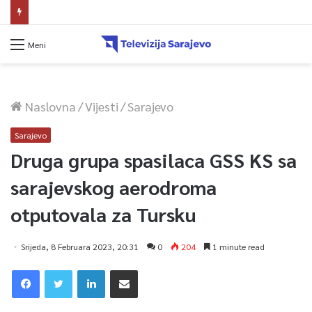
Reisul-ulema Kavazović na Igmanu: Bosna nije samo zemlja, već ideja za koju se živi
Meni
Naslovna
/
Vijesti
/
Sarajevo
Sarajevo
Druga grupa spasilaca GSS KS sa
sarajevskog aerodroma
otputovala za Tursku
Srijeda, 8 Februara 2023, 20:31
0
204
1 minute read