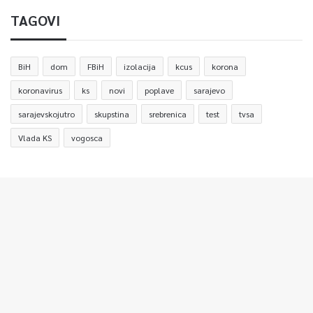
TAGOVI
BiH
dom
FBiH
izolacija
kcus
korona
koronavirus
ks
novi
poplave
sarajevo
sarajevskojutro
skupstina
srebrenica
test
tvsa
Vlada KS
vogosca