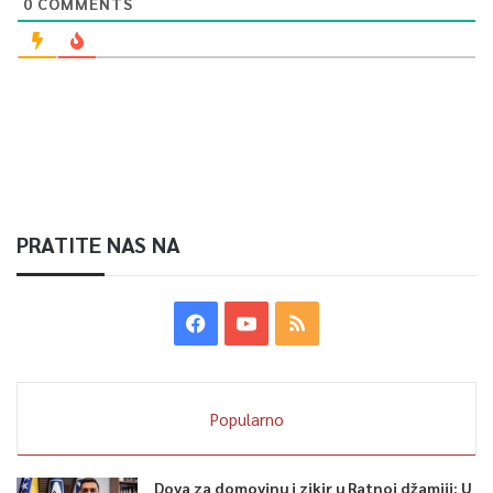
0
COMMENTS
PRATITE NAS NA
Popularno
Dova za domovinu i zikir u Ratnoj džamiji: U