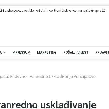
ri osobe povezane s Memorijalnim centrom Srebrenica, na spisku ukupno 26
A
IMPRESSUM
MARKETING
POŠALJI VIJEST
PRIJAVI
ljača: Redovno I Vanredno Usklađivanje Penzija Ove
vanredno usklađivanje