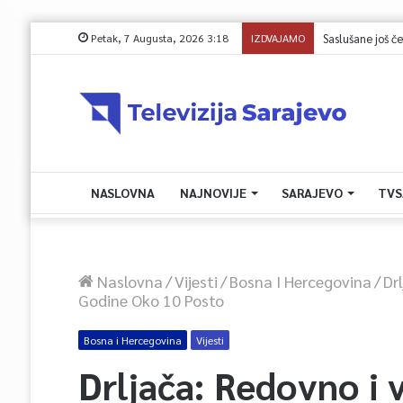
Petak, 7 Augusta, 2026 3:18
IZDVAJAMO
Saslušane još četi
NASLOVNA
NAJNOVIJE
SARAJEVO
TVS
Naslovna
/
Vijesti
/
Bosna I Hercegovina
/
Dr
Godine Oko 10 Posto
Bosna i Hercegovina
Vijesti
Drljača: Redovno i 