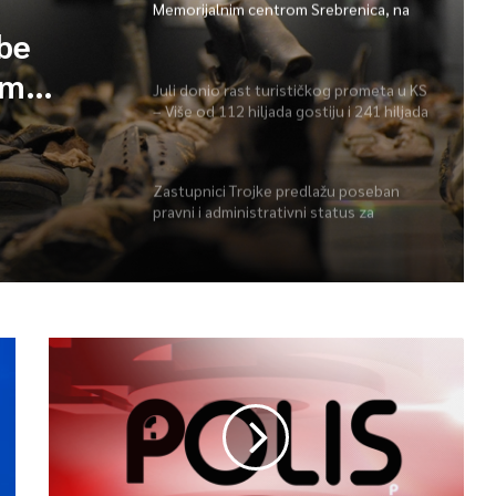
Memorijalnim centrom Srebrenica, na
spisku ukupno 26
obe
im
Juli donio rast turističkog prometa u KS
– Više od 112 hiljada gostiju i 241 hiljada
 spisku
noćenja
Zastupnici Trojke predlažu poseban
pravni i administrativni status za
Memorijalni centar Srebrenica