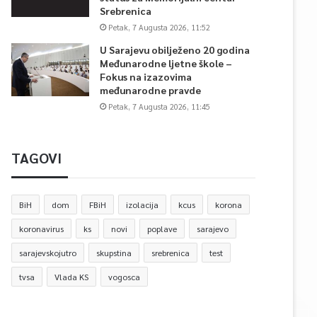
Srebrenica
Petak, 7 Augusta 2026, 11:52
U Sarajevu obilježeno 20 godina
Međunarodne ljetne škole –
Fokus na izazovima
međunarodne pravde
Petak, 7 Augusta 2026, 11:45
TAGOVI
BiH
dom
FBiH
izolacija
kcus
korona
koronavirus
ks
novi
poplave
sarajevo
sarajevskojutro
skupstina
srebrenica
test
tvsa
Vlada KS
vogosca