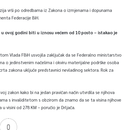
nzija vrši po odredbama iz Zakona o izmjenama i dopunama
enta Federacije BiH.
u ovoj godini biti u iznosu većem od 10 posto – istakao je
itetom Vlada FBiH usvojila zaključak da se Federalno ministarstvo
kona o jedinstvenim načelima i okviru materijalne podrške osoba
acrta zakona uključe predstavnici nevladinog sektora. Rok za
svoj zakon kako bi na jedan pravičan način utvrdila se njihova
ama s invaliditetom s obzirom da znamo da se ta visina njihove
 u visini od 278 KM – poručio je Drljača.
0