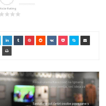
rticle Rating
Reisul-ulema Kavazović na Igmanu:
Bosna nije samo zemlja, već ideja za
koju se živi
Saslušane još četiri osobe povezane s