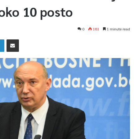
 oko 10 posto
0
181
1 minute read