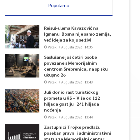
Popularno
Reisul-ulema Kavazović na
Igmanu: Bosna nije samo zemlja,
već ideja za koju se živi
Petak, 7 Augusta 2026, 14:35
Saslušane još četiri osobe
povezane s Memorijalnim
centrom Srebrenica, na spisku
ukupno 26
Petak, 7 Augusta 2026, 13:48
Juli donio rast turističkog
prometa u KS – Više od 112
hiljada gostiju i 241 hiljada
noćenja
Petak, 7 Augusta 2026, 13:44
Zastupnici Trojke predlažu
poseban pravni i administrativni
status za Memorijalni centar