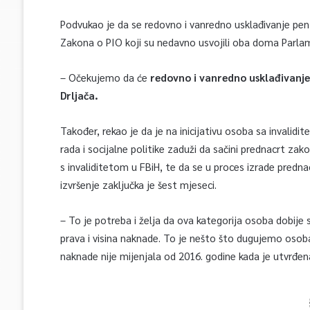
Podvukao je da se redovno i vanredno usklađivanje pe
Zakona o PIO koji su nedavno usvojili oba doma Parlam
– Očekujemo da će
redovno i vanredno usklađivanje 
Drljača.
Također, rekao je da je na inicijativu osoba sa invalid
rada i socijalne politike zaduži da sačini prednacrt za
s invaliditetom u FBiH, te da se u proces izrade predn
izvršenje zaključka je šest mjeseci.
– To je potreba i želja da ova kategorija osoba dobije 
prava i visina naknade. To je nešto što dugujemo osob
naknade nije mijenjala od 2016. godine kada je utvrđena