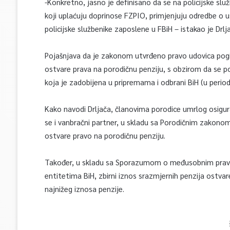
-Konkretno, jasno je definisano da se na policijske sl
koji uplaćuju doprinose FZPIO, primjenjuju odredbe o u
policijske službenike zaposlene u FBiH – istakao je Drlj
Pojašnjava da je zakonom utvrđeno pravo udovica poginu
ostvare prava na porodičnu penziju, s obzirom da se p
koja je zadobijena u pripremama i odbrani BiH (u period
Kako navodi Drljača, članovima porodice umrlog osigu
se i vanbračni partner, u skladu sa Porodičnim zakonom 
ostvare pravo na porodičnu penziju.
Također, u skladu sa Sporazumom o međusobnim pravi
entitetima BiH, zbirni iznos srazmjernih penzija ostva
najnižeg iznosa penzije.