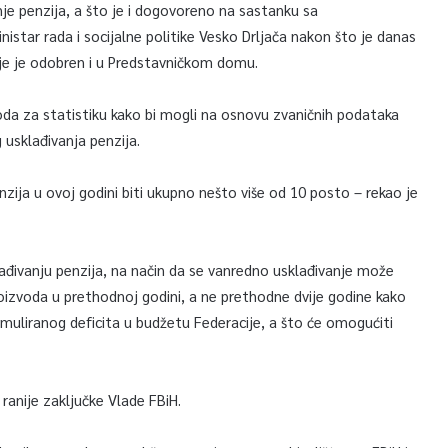
nje penzija, a što je i dogovoreno na sastanku sa
nistar rada i socijalne politike Vesko Drljača nakon što je danas
je je odobren i u Predstavničkom domu.
da za statistiku kako bi mogli na osnovu zvaničnih podataka
 usklađivanja penzija.
ija u ovoj godini biti ukupno nešto više od 10 posto – rekao je
ađivanju penzija, na način da se vanredno usklađivanje može
izvoda u prethodnoj godini, a ne prethodne dvije godine kako
muliranog deficita u budžetu Federacije, a što će omogućiti
anije zaključke Vlade FBiH.