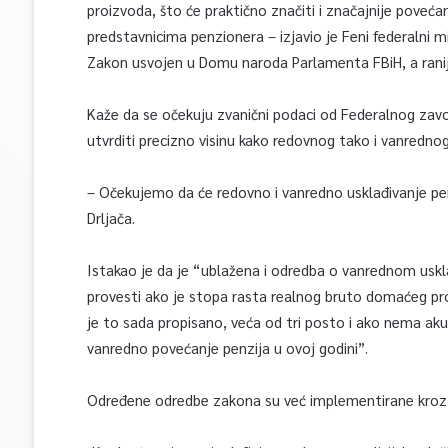
proizvoda, što će praktično značiti i značajnije poveća
predstavnicima penzionera – izjavio je Feni federalni mi
Zakon usvojen u Domu naroda Parlamenta FBiH, a rani
Kaže da se očekuju zvanični podaci od Federalnog zavo
utvrditi precizno visinu kako redovnog tako i vanrednog
– Očekujemo da će redovno i vanredno usklađivanje penz
Drljača.
Istakao je da je “ublažena i odredba o vanrednom uskl
provesti ako je stopa rasta realnog bruto domaćeg pro
je to sada propisano, veća od tri posto i ako nema aku
vanredno povećanje penzija u ovoj godini”.
Određene odredbe zakona su već implementirane kroz r