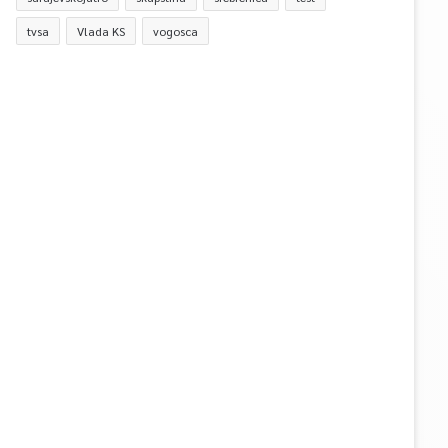
tvsa
Vlada KS
vogosca