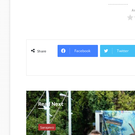
A
Facebook
Twitter
Share
Read Next
Sarajevo