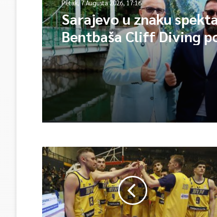
Petak, 7 Augusta 2026, 17:16
Sarajevo u znaku spekta
Bentbaša Cliff Diving 
okuplja najbolje skakače
vrhunsku zabavu