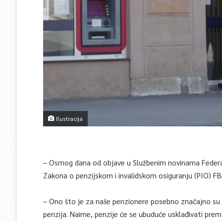
Ilustracija
– Osmog dana od objave u Službenim novinama Federac
Zakona o penzijskom i invalidskom osiguranju (PIO) FB
– Ono što je za naše penzionere posebno značajno su
penzija. Naime, penzije će se ubuduće usklađivati pr