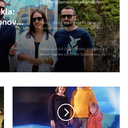
Cliff Diving ponovo okuplja najbolje
skakače i vrhunsku zabavu
kla:
ponovo
Reisul-ulema Kavazović na Igmanu:
Bosna nije samo zemlja, već ideja za
 i
koju se živi
Saslušane još četiri osobe povezane s
Memorijalnim centrom Srebrenica, na
spisku ukupno 26