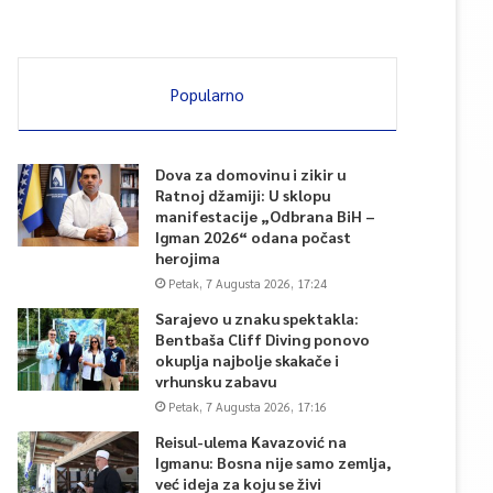
Popularno
Dova za domovinu i zikir u
Ratnoj džamiji: U sklopu
manifestacije „Odbrana BiH –
Igman 2026“ odana počast
herojima
Petak, 7 Augusta 2026, 17:24
Sarajevo u znaku spektakla:
Bentbaša Cliff Diving ponovo
okuplja najbolje skakače i
vrhunsku zabavu
Petak, 7 Augusta 2026, 17:16
Reisul-ulema Kavazović na
Igmanu: Bosna nije samo zemlja,
već ideja za koju se živi