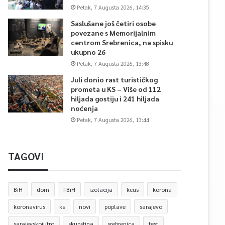
Petak, 7 Augusta 2026, 14:35
Saslušane još četiri osobe
povezane s Memorijalnim
centrom Srebrenica, na spisku
ukupno 26
Petak, 7 Augusta 2026, 13:48
Juli donio rast turističkog
prometa u KS – Više od 112
hiljada gostiju i 241 hiljada
noćenja
Petak, 7 Augusta 2026, 13:44
TAGOVI
BiH
dom
FBiH
izolacija
kcus
korona
koronavirus
ks
novi
poplave
sarajevo
sarajevskojutro
skupstina
srebrenica
test