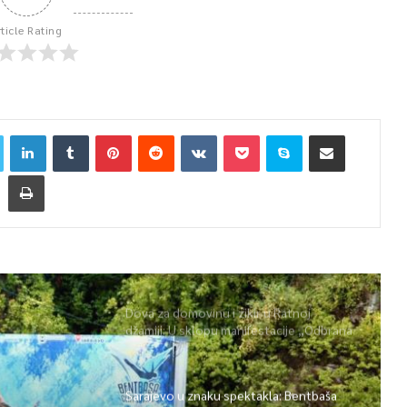
rticle Rating
Dova za domovinu i zikir u Ratnoj
džamiji: U sklopu manifestacije „Odbrana
BiH – Igman 2026“ odana počast
herojima
Sarajevo u znaku spektakla: Bentbaša