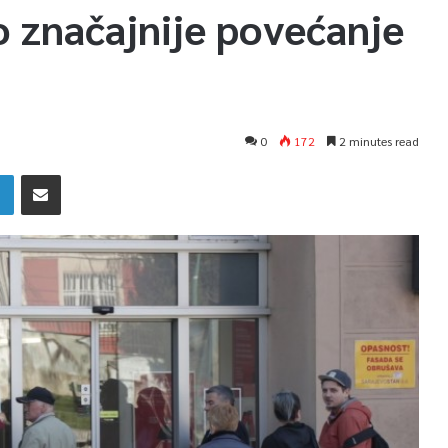
 značajnije povećanje
0
172
2 minutes read