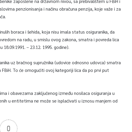
užbenike zaposlene na državnom nivou, sa prebivalištem u FBiH i
slovima penzionisanja i načinu obračuna penzija, koje važe i za
ača.
lih boraca i šehida, koja nisu imala status osiguranika, da
ovredom na radu, u smislu ovog zakona, smatra i povreda lica
u 18.09.1991. – 23.12. 1995. godine).
ranika uz bračnog supružnika (udovice odnosno udovca) smatra
FBiH. To će omogućiti ovoj kategoriji lica da po prvi put
ma i obavezama zaključenog između nosilaca osiguranja u
renih u entitetima ne može se isplaćivati u iznosu manjem od
0