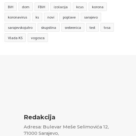
BiH
dom
FBiH
izolacija
kcus
korona
koronavirus
ks
novi
poplave
sarajevo
sarajevskojutro
skupstina
srebrenica
test
tvsa
Vlada KS
vogosca
Redakcija
Adresa: Bulevar Meše Selimovića 12,
71000 Sarajevo,