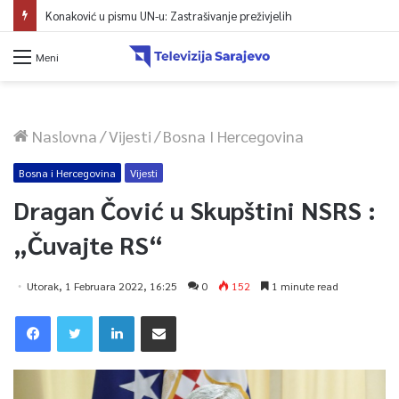
Konaković u pismu UN-u: Zastrašivanje preživjelih
Meni
Naslovna
/
Vijesti
/
Bosna I Hercegovina
Bosna i Hercegovina
Vijesti
Dragan Čović u Skupštini NSRS :
„Čuvajte RS“
Utorak, 1 Februara 2022, 16:25
0
152
1 minute read