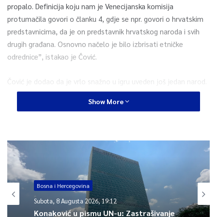
propalo. Definicija koju nam je Venecijanska komisija
protumačila govori o članku 4, gdje se npr. govori o hrvatskim
predstavnicima, da je on predstavnik hrvatskog naroda i svih
drugih građana. Osnovno načelo je bilo izbrisati etničke
odrednice”, istakao je Čović.
Čović je dodao da je vrlo snažno u igru uveden još jedan narod.
To su ostali.
Show More
“Pa smo tamo raspravljali treba li se pisati velikim ili malim
slovom. Tražili su da se uvede još jedan član Predsjedništva BiH.
Svi pregovori išli su u smjeru da Federacija, kao RS, treba biti
građanska država brojnijeg naroda. Zato je bio, neću reći
fijasko, ali je propalo”, poručio je Čović.
Bosna i Hercegovina
Na kraju je poručio srpskom narodu u BiH da se nada da ih
Subota, 8 Augusta 2026, 19:12
nikad neće zadesiti ista sudbina kakva je zadesila Hrvate.
Konaković u pismu UN-u: Zastrašivanje