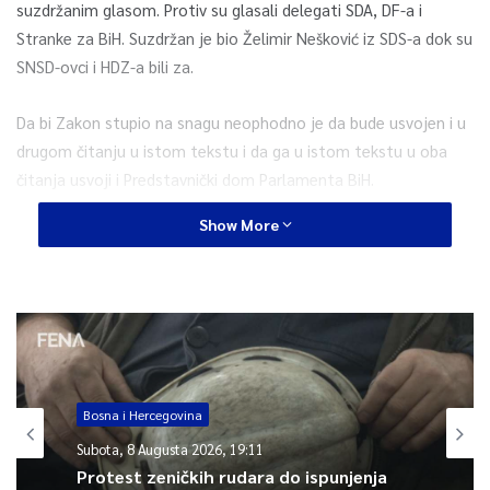
suzdržanim glasom. Protiv su glasali delegati SDA, DF-a i
Stranke za BiH. Suzdržan je bio Želimir Nešković iz SDS-a dok su
SNSD-ovci i HDZ-a bili za.
Da bi Zakon stupio na snagu neophodno je da bude usvojen i u
drugom čitanju u istom tekstu i da ga u istom tekstu u oba
čitanja usvoji i Predstavnički dom Parlamenta BiH.
Show More
Zastupnici u Predstavničkom domu će se o ovom zakonu
glasati na nastavku devete sjednice koja će biti održana 22.
augusta.
0
Bosna i Hercegovina
Article Rating
Subota, 8 Augusta 2026, 19:11
Protest zeničkih rudara do ispunjenja