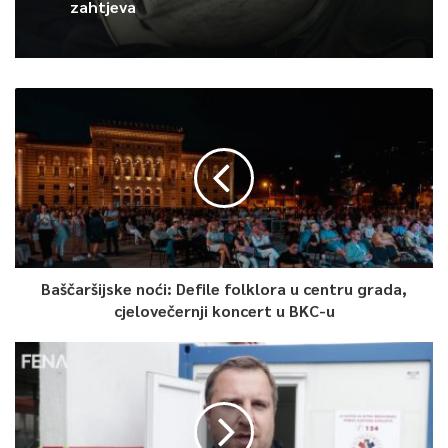
zahtjeva
Baščaršijske noći: Defile folklora u centru grada,
cjelovečernji koncert u BKC-u