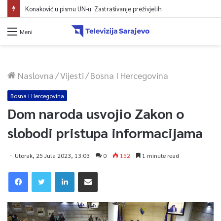
Konaković u pismu UN-u: Zastrašivanje preživjelih
Meni
Naslovna
/
Vijesti
/
Bosna I Hercegovina
Bosna i Hercegovina
Dom naroda usvojio Zakon o
slobodi pristupa informacijama
Utorak, 25 Jula 2023, 13:03
0
152
1 minute read