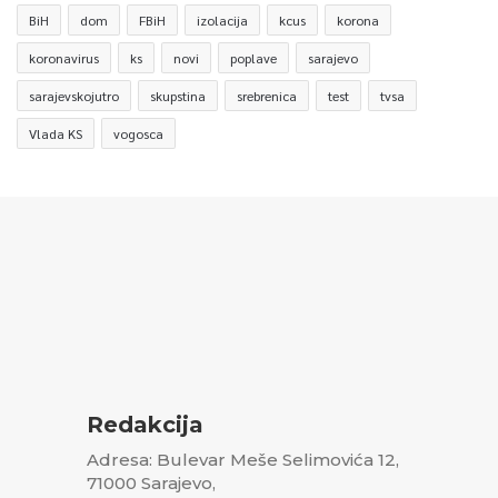
BiH
dom
FBiH
izolacija
kcus
korona
koronavirus
ks
novi
poplave
sarajevo
sarajevskojutro
skupstina
srebrenica
test
tvsa
Vlada KS
vogosca
Redakcija
Adresa: Bulevar Meše Selimovića 12,
71000 Sarajevo,