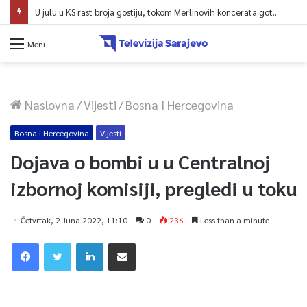
U julu u KS rast broja gostiju, tokom Merlinovih koncerata gotovo 156 miliona KM prometa
Meni
Naslovna
/
Vijesti
/
Bosna I Hercegovina
Bosna i Hercegovina
Vijesti
Dojava o bombi u u Centralnoj
izbornoj komisiji, pregledi u toku
Četvrtak, 2 Juna 2022, 11:10
0
236
Less than a minute