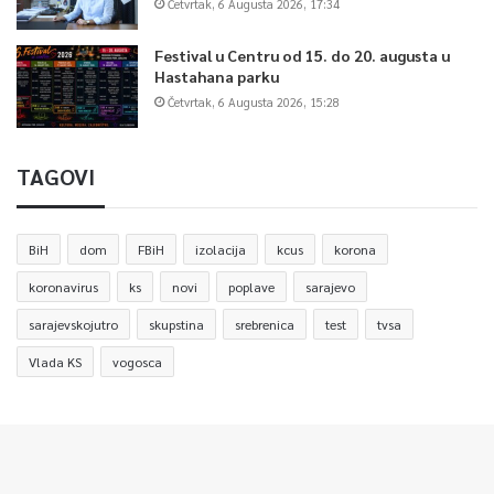
Četvrtak, 6 Augusta 2026, 17:34
Festival u Centru od 15. do 20. augusta u
Hastahana parku
Četvrtak, 6 Augusta 2026, 15:28
TAGOVI
BiH
dom
FBiH
izolacija
kcus
korona
koronavirus
ks
novi
poplave
sarajevo
sarajevskojutro
skupstina
srebrenica
test
tvsa
Vlada KS
vogosca