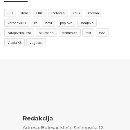
BiH
dom
FBiH
izolacija
kcus
korona
koronavirus
ks
novi
poplave
sarajevo
sarajevskojutro
skupstina
srebrenica
test
tvsa
Vlada KS
vogosca
Redakcija
Adresa: Bulevar Meše Selimovića 12,