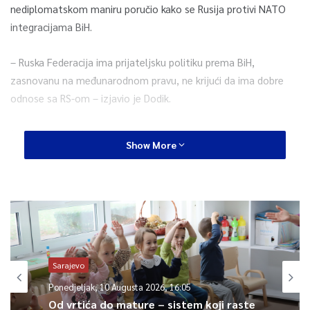
nediplomatskom maniru poručio kako se Rusija protivi NATO
integracijama BiH.
– Ruska Federacija ima prijateljsku politiku prema BiH,
zasnovanu na međunarodnom pravu, ne krijući da ima dobre
odnose sa RS-om – izjavio je Dodik.
Izetbegovića i Komšića je optužio da ne vode principijelnu
Show More
politiku, te da ne brane interese BiH jer, kako je kazao, ono što
govore nije interes entiteta RS.
– Oni su obični trbuhozborci svojih mentora, koji se kriju po
drugim ambasadama u Sarajevu. Da su zaista zaštitnici
interesa BiH u koju se kunu, ne bi žrtvovali svog ministra
sigurnosti zarad ambasadora Pakistana, i ne bi pažljivije gledali
Sarajevo
šta kaže Vijeće za provođenje mira, izmišljeno tijelo, nego
Ponedjeljak, 10 Augusta 2026, 16:05
Parlament BiH, biran na izborima – izjavio je Dodik.
Od vrtića do mature – sistem koji raste