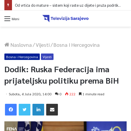
Od vrtića do mature – sistem koji raste uz dijete i pruža podršku porodici
Meni
Naslovna
/
Vijesti
/
Bosna I Hercegovina
Bosna i Hercegovina
Vijesti
Dodik: Ruska Federacija ima
prijateljsku politiku prema BiH
Subota, 4 Jula 2020, 14:00
0
222
1 minute read