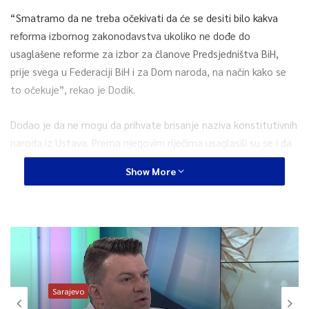
“Smatramo da ne treba očekivati da će se desiti bilo kakva
reforma izbornog zakonodavstva ukoliko ne dođe do
usaglašene reforme za izbor za članove Predsjedništva BiH,
prije svega u Federaciji BiH i za Dom naroda, na način kako se
to očekuje”, rekao je Dodik.
Dodao je da ne mogu da prihvate brisanje naziva konstitutivnih
naroda iz Ustava. Prema njegovim riječima usaglasili su se i da
nema instituta vanrednih izbora, kao i da su protiv spajanja
Show More
lokalnih i opštih izbora.
Dodik je dodao da je osnovni princip da se mora obezbijediti da
svaki narod sebi bira svoje predstavnike u organima na
različitim nivoima.
Čović je rekao da su imali zajednički stav da su za spajanje
Sarajevo
opštih i lokalnih izbora, a kako nije došlo do te mogućnosti