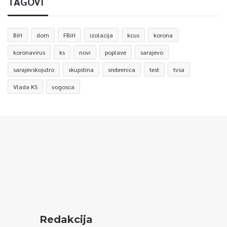
TAGOVI
BiH
dom
FBiH
izolacija
kcus
korona
koronavirus
ks
novi
poplave
sarajevo
sarajevskojutro
skupstina
srebrenica
test
tvsa
Vlada KS
vogosca
Redakcija