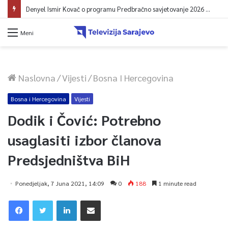
Denyel Ismir Kovač o programu Predbračno savjetovanje 2026 (video)
Meni
Naslovna
/
Vijesti
/
Bosna I Hercegovina
Bosna i Hercegovina
Vijesti
Dodik i Čović: Potrebno
usaglasiti izbor članova
Predsjedništva BiH
Ponedjeljak, 7 Juna 2021, 14:09
0
188
1 minute read