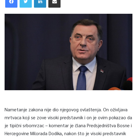
Nametanje zakona nije dio njegovog ovlaštenja. On oživljava
mrtvaca koji se zove visoki predstavnik i on je ovim pokazao da
je tipični srbomrzac – komentar je člana Predsjedništva Bosne i
Hercegovine Milorada Dodika, nakon što je visoki predstavnik