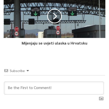
mogu nijednu operativnu akciju provesti protiv nas. Ne mogu
vojsku dignuti jer ja neću dozvoliti. Ne mogu policiju. Neće biti
sukoba, ljudi neka žive, tražimo samo političku podršku za
odluke koje ćemo donijeti – rekao je Dodik.
U zakonu je navedeno da, ko javno odobri, porekne, grubo
umanji ili pokuša opravdati zločin genocida, zločin protiv
Mijenjaju se uvjeti ulaska u Hrvatsku
čovječnosti ili ratni zločin utvrđen pravomoćnom presudom u
skladu s Poveljom Međunarodnog vojnog suda pridruženom uz
Londonski sporazum od 8. augusta 1945. ili Međunarodnog
krivičnog suda za bivšu Jugoslaviju ili Međunarodnog krivičnog
Subscribe
suda ili suda u Bosni i Hercegovini, a usmjereno je protiv
skupine osoba ili člana skupine određene s obzirom na rasu,
boju kože, vjeroispovijest, porijeklo ili nacionalnu ili etničku
pripadnost, i to na način koji bi mogao potaknuti na nasilje ili
mržnju usmjerenu protiv takve skupine osoba ili člana takve
skupine, kaznit će se kaznom zatvora od šest mjeseci do pet