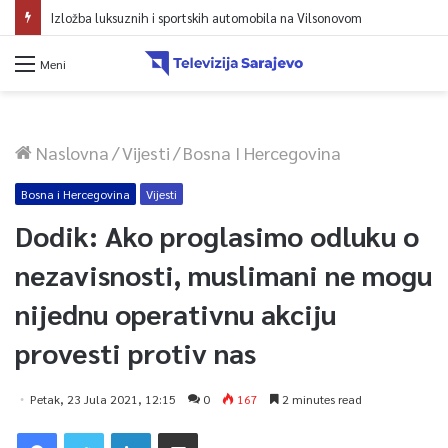
Izložba luksuznih i sportskih automobila na Vilsonovom
Meni
Naslovna
/
Vijesti
/
Bosna I Hercegovina
Bosna i Hercegovina
Vijesti
Dodik: Ako proglasimo odluku o
nezavisnosti, muslimani ne mogu
nijednu operativnu akciju
provesti protiv nas
Petak, 23 Jula 2021, 12:15
0
167
2 minutes read