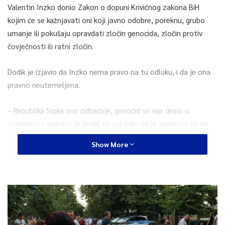
Valentin Inzko donio Zakon o dopuni Krivičnog zakona BiH
kojim će se kažnjavati oni koji javno odobre, poreknu, grubo
umanje ili pokušaju opravdati zločin genocida, zločin protiv
čovječnosti ili ratni zločin.
Dodik je izjavio da Inzko nema pravo na tu odluku, i da je ona
pravno neutemeljena.
– Republika Srpka ovo odbacuje, genocid se nije desio u
Srebrenici – poručio je Dodik te ustvrdio da je sumnjivo da se
genocid dogodio te da se nasilno pokušava nametnuti.
Show More
Naglasio je da Srbi nikada to ne smiju prihvatiti te da je to
”zakucavanje eksera u mrtvački kovčeg BiH”.
– BiH nakon ovoga ne može da funkcioniše, sazvat ćemo
sjednicu NSRS-a i donijeti odluke – najavio je Dodik i dodao da