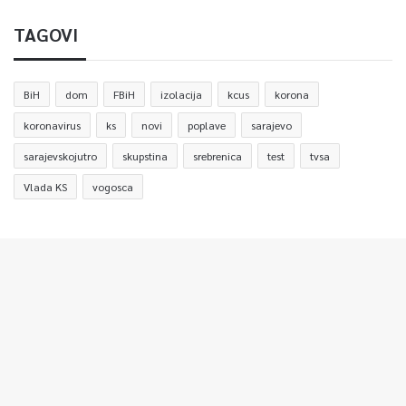
TAGOVI
BiH
dom
FBiH
izolacija
kcus
korona
koronavirus
ks
novi
poplave
sarajevo
sarajevskojutro
skupstina
srebrenica
test
tvsa
Vlada KS
vogosca