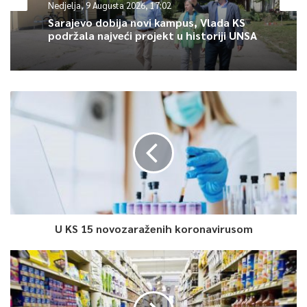
Nedjelja, 9 Augusta 2026, 17:02
osiguralo 1.500 besplatnih antigenskih testova
kojima će se
Sarajevo dobija novi kampus, Vlada KS
testirati navijači koji ne pripadaju niti jednoj od prethodno
podržala najveći projekt u historiji UNSA
nabrojanih kategorija”, obrazložio je ministar Vranić.
0
Article Rating
U KS 15 novozaraženih koronavirusom