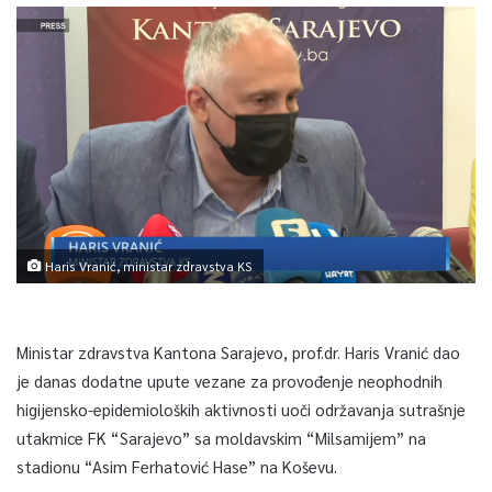
Haris Vranić, ministar zdravstva KS
Ministar zdravstva Kantona Sarajevo, prof.dr. Haris Vranić dao
je danas dodatne upute vezane za provođenje neophodnih
higijensko-epidemioloških aktivnosti uoči održavanja sutrašnje
utakmice FK “Sarajevo” sa moldavskim “Milsamijem” na
stadionu “Asim Ferhatović Hase” na Koševu.