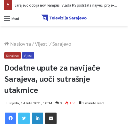
Sarajevo dobija novi kampus, Vlada KS podržala najveći projekt u historiji UNSA
Meni
Naslovna
/
Vijesti
/
Sarajevo
Sarajevo
Vijesti
Dodatne upute za navijače
Sarajeva, uoči sutrašnje
utakmice
Srijeda, 14 Jula 2021, 10:34
0
185
1 minute read