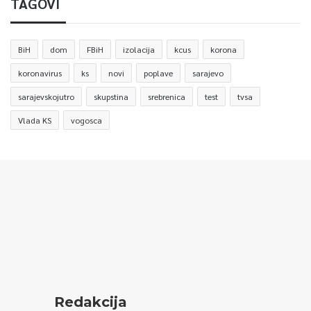
TAGOVI
BiH
dom
FBiH
izolacija
kcus
korona
koronavirus
ks
novi
poplave
sarajevo
sarajevskojutro
skupstina
srebrenica
test
tvsa
Vlada KS
vogosca
Redakcija