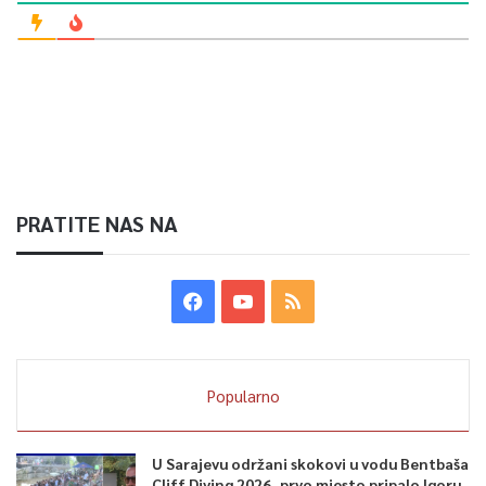
PRATITE NAS NA
Popularno
U Sarajevu održani skokovi u vodu Bentbaša
Cliff Diving 2026, prvo mjesto pripalo Igoru