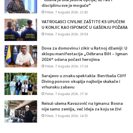
disciplinu sve je moguće”
Petak, 7 Augusta 2026, 21:42
VATROGASCI CIVILNE ZAŠTITE KS UPUĆENI
U KONJIC KAO ISPOMOĆ U GAŠENJU POŽARA
Petak, 7 Augusta 2026, 19:54
Dova za domovinu i zikir u Ratnoj džamiji: U
sklopu manifestacije „Odbrana BiH – Igman
2026“ odana počast herojima
Petak, 7 Augusta 2026, 17:24
Sarajevo u znaku spektakla: Bentbaša Cliff
Diving ponovo okuplja najbolje skakače i
vrhunsku zabavu
Petak, 7 Augusta 2026, 17:16
Reisul-ulema Kavazović na Igmanu: Bosna
nije samo zemlja, već ideja za koju se živi
Petak, 7 Augusta 2026, 14:35