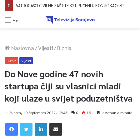
VATROGASCI CIVILNE ZAŠTITE KS UPUĆENI U KONJIC KAO ISPOMOĆ U GAŠENJU POŽARA
Meni
Naslovna
/
Vijesti
/
Biznis
Biznis
Vijesti
Do Nove godine 47 novih
startupa čiji su vlasnici mladi
koji ulaze u svijet poduzetništva
Subota, 10 Septembra 2022, 12:45
0
151
Less than a minute