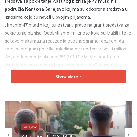
sredstva za pokretanje vlastitog biznisa je
47 mladih s
područja Kantona Sarajevo
kojima su odobrena sredstva u
iznosima koje su naveli u svojim prijavama.
„Imamo 47 mladih koji su ostvarili pravo na grant sredstva za
pokretanje biznisa. Odobrili smo im iznose koje su tražili i to je
gotovo maksimalna realizacija ovog programa, obzirom da
smo za program podrške mladima ove godine izdvojili milion
KM, a odobreno je ukupno 981.279,10 KM, što smatramo
uspješnom implemenatcijom ovog programa“, naveo je
ministar Adnan Delić.
Show More
Konačna lista dostupna na
LINKU
0
Article Rating
Sarajevo
Petak, 7 Augusta 2026, 19:54