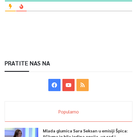
PRATITE NAS NA
Popularno
Mlada glumica Sara Seksan u emisiji Špica:
“Gluma je bila jedina opcija, uz rad i