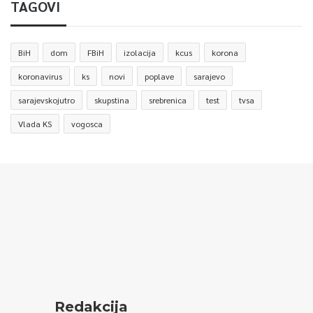
TAGOVI
BiH
dom
FBiH
izolacija
kcus
korona
koronavirus
ks
novi
poplave
sarajevo
sarajevskojutro
skupstina
srebrenica
test
tvsa
Vlada KS
vogosca
Redakcija