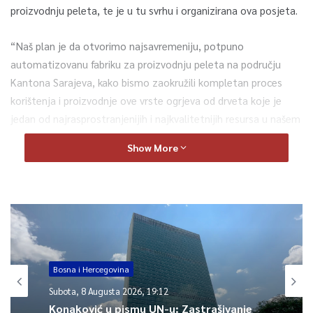
proizvodnju peleta, te je u tu svrhu i organizirana ova posjeta.
“Naš plan je da otvorimo najsavremeniju, potpuno
automatizovanu fabriku za proizvodnju peleta na području
Kantona Sarajeva, kako bismo zaokružili kompletan proces
korištenja i proizvodnje ove vrste ogrjeva od drveta koje je
jedan od najrasprostranjenijih i najkvalitetnijih resursa u našem
Kantonu, te snabdijevanja stanovnika Kantona prihvatljivijim
Show More
izvorima energije”, izjavio je ministar Delić, nakon današnje
posjete.
Kazao je i da će se na dnevnom redu naredne sjednice Vlade KS
naći Prijedlog odluke o provođenju studije opravdanosti
izgradnje fabrike peleta u KS, te da će nakon donošenja
Zaključka Vlade, Ministarstvo privrede i preduzeće “Sarajevo-
Bosna i Hercegovina
šume” krenuti u realizaciju pripremnih aktivnosti, kako bi se već
Subota, 8 Augusta 2026, 19:12
početkom proljeća uradili temelji prve fabrike peleta u
Konaković u pismu UN-u: Zastrašivanje