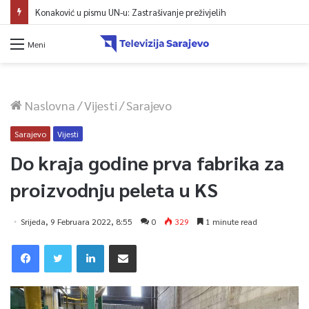
Konaković u pismu UN-u: Zastrašivanje preživjelih
Meni
Naslovna
/
Vijesti
/
Sarajevo
Sarajevo
Vijesti
Do kraja godine prva fabrika za
proizvodnju peleta u KS
Srijeda, 9 Februara 2022, 8:55
0
329
1 minute read