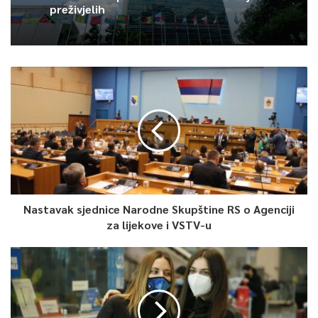
vlasništvu Kantona.
preživjelih
Direktor kantonalnog preduzeća “Sarajevo-šume” Samir
Omerović kazao je da Kanton ima sve potrebne resurse da
krene u izgradnju fabrike za proizvodnju peleta
.
0
Article Rating
Nastavak sjednice Narodne Skupštine RS o Agenciji
za lijekove i VSTV-u