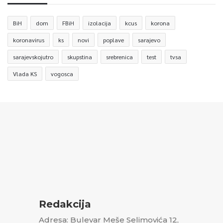
BiH
dom
FBiH
izolacija
kcus
korona
koronavirus
ks
novi
poplave
sarajevo
sarajevskojutro
skupstina
srebrenica
test
tvsa
Vlada KS
vogosca
Redakcija
Adresa: Bulevar Meše Selimovića 12,