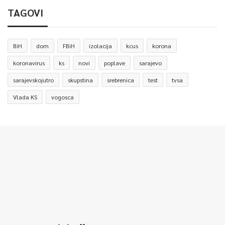
TAGOVI
BiH
dom
FBiH
izolacija
kcus
korona
koronavirus
ks
novi
poplave
sarajevo
sarajevskojutro
skupstina
srebrenica
test
tvsa
Vlada KS
vogosca