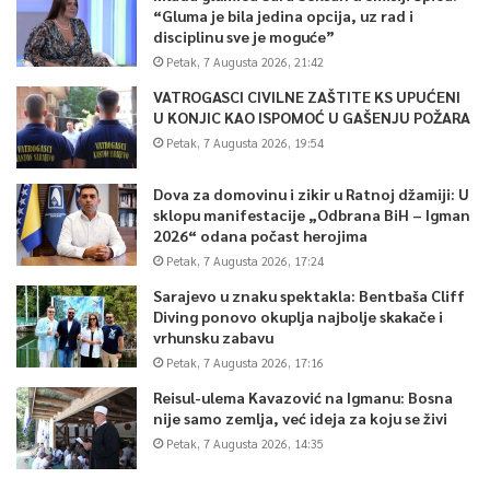
“Gluma je bila jedina opcija, uz rad i
disciplinu sve je moguće”
Petak, 7 Augusta 2026, 21:42
VATROGASCI CIVILNE ZAŠTITE KS UPUĆENI
U KONJIC KAO ISPOMOĆ U GAŠENJU POŽARA
Petak, 7 Augusta 2026, 19:54
Dova za domovinu i zikir u Ratnoj džamiji: U
sklopu manifestacije „Odbrana BiH – Igman
2026“ odana počast herojima
Petak, 7 Augusta 2026, 17:24
Sarajevo u znaku spektakla: Bentbaša Cliff
Diving ponovo okuplja najbolje skakače i
vrhunsku zabavu
Petak, 7 Augusta 2026, 17:16
Reisul-ulema Kavazović na Igmanu: Bosna
nije samo zemlja, već ideja za koju se živi
Petak, 7 Augusta 2026, 14:35