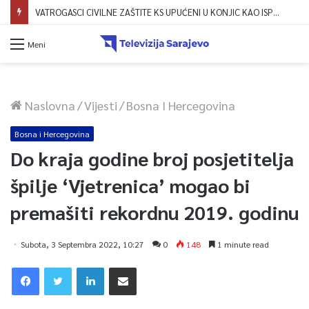
VATROGASCI CIVILNE ZAŠTITE KS UPUĆENI U KONJIC KAO ISPOMOĆ U GAŠENJU POŽARA
Meni
Naslovna
/
Vijesti
/
Bosna I Hercegovina
Bosna i Hercegovina
Do kraja godine broj posjetitelja
špilje ‘Vjetrenica’ mogao bi
premašiti rekordnu 2019. godinu
Subota, 3 Septembra 2022, 10:27
0
148
1 minute read