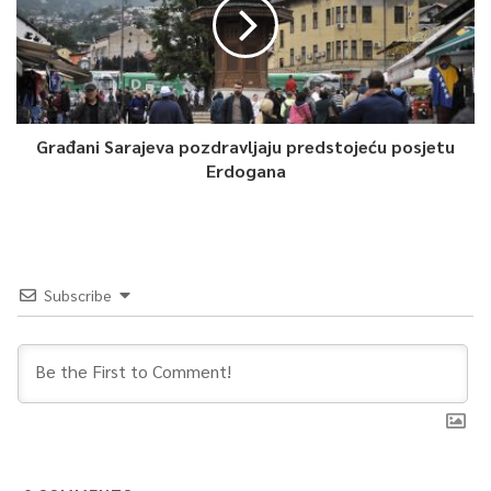
Biospeleološki muzej, Info edukativni centar, Ćirina staza.
Što se tiče strukture posjetitelja, ravnatelj Vuletić ističe kako
su uz domaće goste brojni i oni iz susjednih država, ali da je u
zadnje vrijeme sve više i posjetitelja iz Poljske, Češke, SAD-a,
Velike Britanije, pa je ta brojka otprilike izjednačena.
Građani Sarajeva pozdravljaju predstojeću posjetu
Erdogana
0
Article Rating
Subscribe