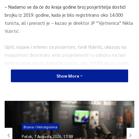
– Nadamo se da će do kraja godine broj posjetitelja dostići
brojku iz 2019. godine, kada je bilo registrirano oko 14.000
turista, ali i prerasti je – kazao je direktor JP “Vjetrenica” Nikša
Vuletić.
Upiti, najave i interes za posjetom, tvrdi Vuletić, ukazuju na
mogućnost dvostruko veće posjećenosti i u odnosu na lani
kada su imali dosta domaćih turista, oko 10.000 pa su i samu
promociju usmjerili na domaće tržište.
Show More
Najmanje turista su imali u jeku pandemije koronavirusa, 2020.
godine, manje od 6.000.
U ponudi prvi put i Veliko jezero
Vulitić ističe kako je ove godine za turističke posjete prvi put
Bosna i Hercegovina
otvoreno i Veliko jezero.
Petak, 7 Augusta 2026, 13:48