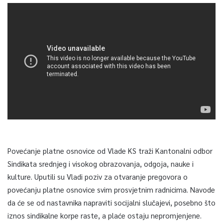
Povećanje platne osnovice od Vlade KS traži Kantonalni odbor
Sindikata srednjeg i visokog obrazovanja, odgoja, nauke i
kulture. Uputili su Vladi poziv za otvaranje pregovora o
povećanju platne osnovice svim prosvjetnim radnicima. Navode
da će se od nastavnika napraviti socijalni slučajevi, posebno što
iznos sindikalne korpe raste, a plaće ostaju nepromjenjene.