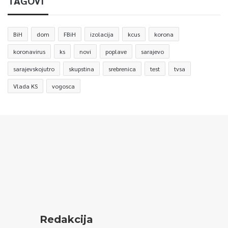
TAGOVI
BiH
dom
FBiH
izolacija
kcus
korona
koronavirus
ks
novi
poplave
sarajevo
sarajevskojutro
skupstina
srebrenica
test
tvsa
Vlada KS
vogosca
Redakcija