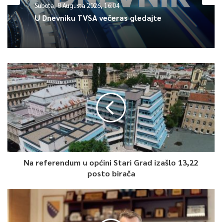
Subota, 8 Augusta 2026, 16:04
U Dnevniku TVSA večeras gledajte
No da se može efikasno raditi pokazao je prethodni projekat
na ovoj mjesnoj zajednici kad je u ulicama Hamid Beširevića i
Gornja Breka položeno 6 km cjevovoda, od toga 4 km
kanalizacionih. Problemi su bili slični no privatna građevinska
firma je sve uspješno izvela, jedino je nastao problem kod
asfaltiranja kad se nakon općinskih izbora moralo čekati godinu
dana da se izabere izvođač radova.
U slučaju Panjina Kula probleme imaju i vozači posebno javnog
prevoza na glavnoj saobraćajnici od bolnice Podhrastovi prema
Sedreniku. Kiša tucanik nanosi na kolovoz koji je davno
dotrajao i sad prijeti opasnost od probijanja gume i loma
Na referendum u općini Stari Grad izašlo 13,22
posto birača
stakla na vozilima te ozlijede pješaka.
0