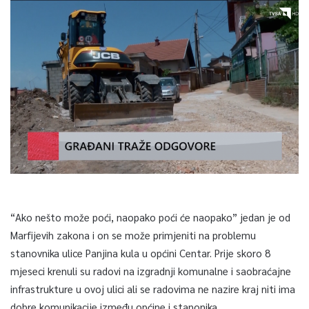
“Ako nešto može poći, naopako poći će naopako” jedan je od
Marfijevih zakona i on se može primjeniti na problemu
stanovnika ulice Panjina kula u općini Centar. Prije skoro 8
mjeseci krenuli su radovi na izgradnji komunalne i saobraćajne
infrastrukture u ovoj ulici ali se radovima ne nazire kraj niti ima
dobre komunikacije između općine i stanonika.