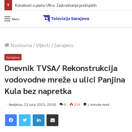
Konaković u pismu UN-u: Zastrašivanje preživjelih
Meni
Naslovna
/
Vijesti
/
Sarajevo
Sarajevo
Dnevnik TVSA/ Rekonstrukcija
vodovodne mreže u ulici Panjina
Kula bez napretka
Nedjelja, 23 Jula 2023, 20:00
0
219
1 minute read