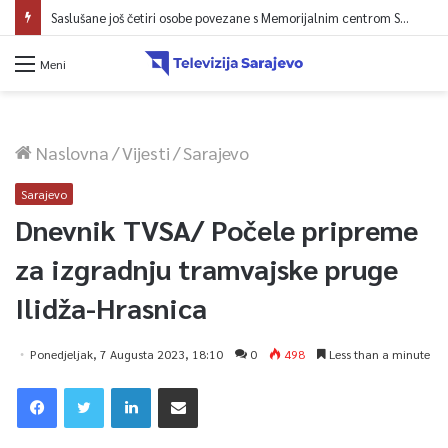
Saslušane još četiri osobe povezane s Memorijalnim centrom Srebrenica, na spisku ukupno 26
Meni
Naslovna
/
Vijesti
/
Sarajevo
Sarajevo
Dnevnik TVSA/ Počele pripreme
za izgradnju tramvajske pruge
Ilidža-Hrasnica
Ponedjeljak, 7 Augusta 2023, 18:10
0
498
Less than a minute