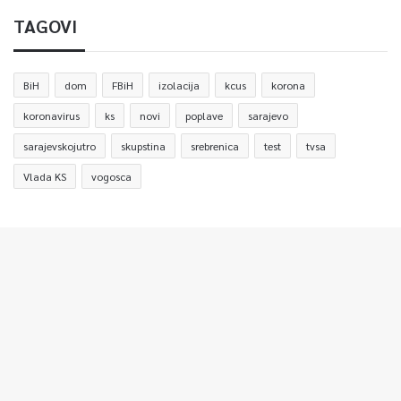
TAGOVI
BiH
dom
FBiH
izolacija
kcus
korona
koronavirus
ks
novi
poplave
sarajevo
sarajevskojutro
skupstina
srebrenica
test
tvsa
Vlada KS
vogosca