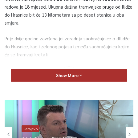
radova je 18 mjeseci. Ukupna dužina tramvajske pruge od Ilidže
do Hrasnice bit će 13 kilometara sa po deset stanica u oba
smjera.
Prije dvije godine završena jei zgradnja saobraćajnice o dIlidže
do Hrasnice, kao i zelenog pojasa između saobraćajnica kojim
će se tramvaji kretati.
0
Show More
Article Rating
Sarajevo