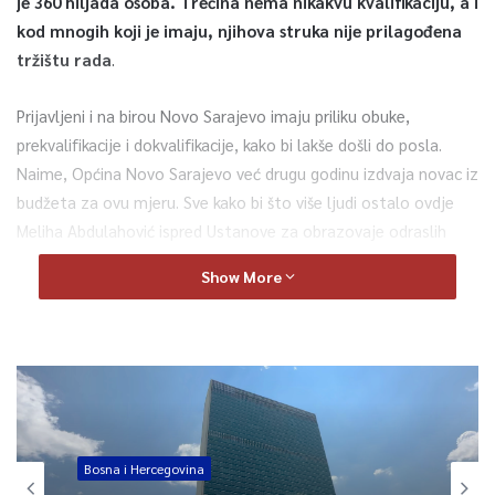
je 360 hiljada osoba. Trećina nema nikakvu kvalifikaciju, a i
kod mnogih koji je imaju, njihova struka nije prilagođena
tržištu rada
.
Prijavljeni i na birou Novo Sarajevo imaju priliku obuke,
prekvalifikacije i dokvalifikacije, kako bi lakše došli do posla.
Naime, Općina Novo Sarajevo već drugu godinu izdvaja novac iz
budžeta za ovu mjeru. Sve kako bi što više ljudi ostalo ovdje
Meliha Abdulahović ispred Ustanove za obrazovaje odraslih
osoba “Nova zanimanja” kazala je kako postoji mnogo radnih
Show More
mjesta za koje nema ljudi na birou. Mi kao balans možemo
ponuditi prekvalifikaciju.
Ove godine obezbijeđeno 26 hiljada maraka, a ta suma
omogućit će da se 13 zaposlenih prekvalificira.
Bosna i Hercegovina
0