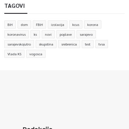
TAGOVI
BiH
dom
FBiH
izolacija
kcus
korona
koronavirus
ks
novi
poplave
sarajevo
sarajevskojutro
skupstina
srebrenica
test
tvsa
Vlada KS
vogosca