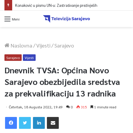
Konaković u pismu UN-u: Zastrašivanje preživjelih
Meni
Naslovna
/
Vijesti
/
Sarajevo
Sarajevo
Vijesti
Dnevnik TVSA: Općina Novo
Sarajevo obezbijedila sredstva
za prekvalifikaciju 13 radnika
Četvrtak, 18 Augusta 2022, 19:49
0
315
1 minute read