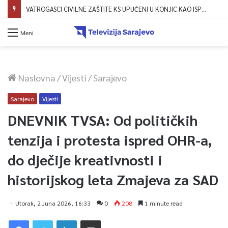
VATROGASCI CIVILNE ZAŠTITE KS UPUĆENI U KONJIC KAO ISPOMOĆ U GAŠENJU POŽARA
Meni
Naslovna
/
Vijesti
/
Sarajevo
Sarajevo
Vijesti
DNEVNIK TVSA: Od političkih
tenzija i protesta ispred OHR-a,
do dječije kreativnosti i
historijskog leta Zmajeva za SAD
Utorak, 2 Juna 2026, 16:33
0
208
1 minute read