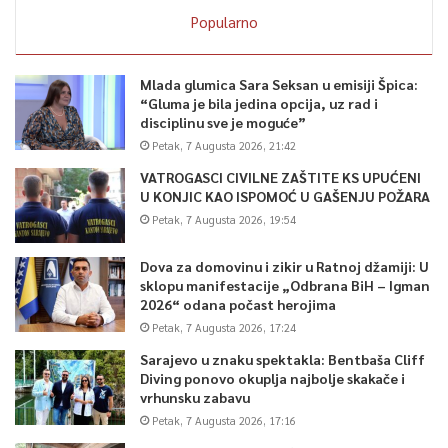
Popularno
Mlada glumica Sara Seksan u emisiji Špica:
“Gluma je bila jedina opcija, uz rad i
disciplinu sve je moguće”
Petak, 7 Augusta 2026, 21:42
VATROGASCI CIVILNE ZAŠTITE KS UPUĆENI
U KONJIC KAO ISPOMOĆ U GAŠENJU POŽARA
Petak, 7 Augusta 2026, 19:54
Dova za domovinu i zikir u Ratnoj džamiji: U
sklopu manifestacije „Odbrana BiH – Igman
2026“ odana počast herojima
Petak, 7 Augusta 2026, 17:24
Sarajevo u znaku spektakla: Bentbaša Cliff
Diving ponovo okuplja najbolje skakače i
vrhunsku zabavu
Petak, 7 Augusta 2026, 17:16