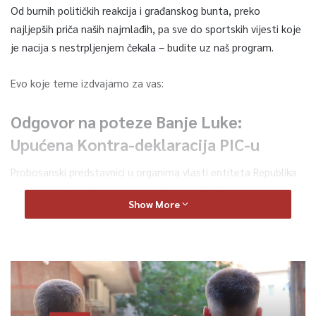
Od burnih političkih reakcija i građanskog bunta, preko
najljepših priča naših najmlađih, pa sve do sportskih vijesti koje
je nacija s nestrpljenjem čekala – budite uz naš program.
Evo koje teme izdvajamo za vas:
Odgovor na poteze Banje Luke:
Upućena Kontra-deklaracija PIC-u
Probosanski predstavnici u organima vlasti entiteta Republika
Srpska uputili su Vijeću za provedbu mira (PIC)
Kontra-
Show More
deklaraciju o zaštiti ustavnog poretka i legitimiteta Ureda
visokog predstavnika
. Ovim potezom oštro se odbacuje
ranija Deklaracija o zatvaranju OHR-a koju je usvojila Narodna
skupština RS. Donosimo detalje dokumenta i prve reakcije
političkih aktera.