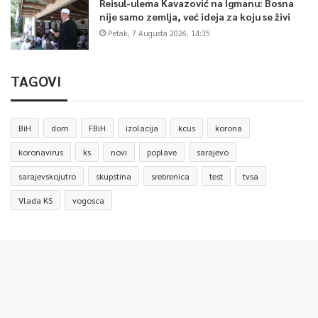
Reisul-ulema Kavazović na Igmanu: Bosna
nije samo zemlja, već ideja za koju se živi
Petak, 7 Augusta 2026, 14:35
TAGOVI
BiH
dom
FBiH
izolacija
kcus
korona
koronavirus
ks
novi
poplave
sarajevo
sarajevskojutro
skupstina
srebrenica
test
tvsa
Vlada KS
vogosca