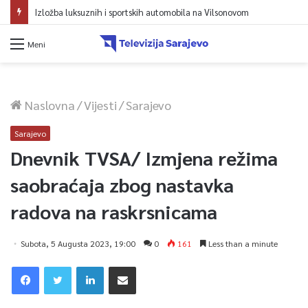
Avdić za TVSA: Sarajevo u avgustu centar regiona: Stižu lideri evropskih gradova
Meni
Naslovna
/
Vijesti
/
Sarajevo
Sarajevo
Dnevnik TVSA/ Izmjena režima
saobraćaja zbog nastavka
radova na raskrsnicama
Subota, 5 Augusta 2023, 19:00
0
161
Less than a minute