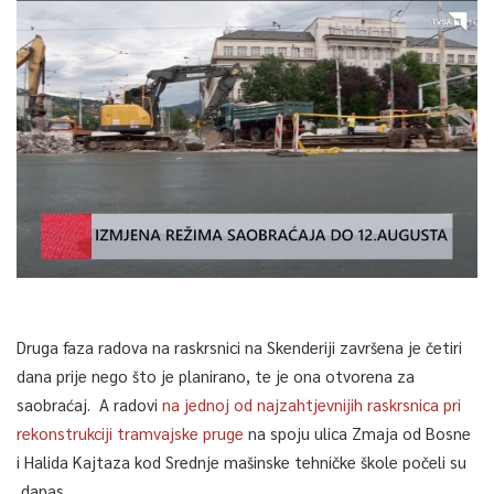
Druga faza radova na raskrsnici na Skenderiji završena je četiri
dana prije nego što je planirano, te je ona otvorena za
saobraćaj. A radovi
na jednoj od najzahtjevnijih raskrsnica pri
rekonstrukciji tramvajske pruge
na spoju ulica Zmaja od Bosne
i Halida Kajtaza kod Srednje mašinske tehničke škole počeli su
danas.