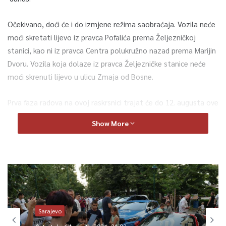
Očekivano, doći će i do izmjene režima saobraćaja. Vozila neće
moći skretati lijevo iz pravca Pofalića prema Željezničkoj
stanici, kao ni iz pravca Centra polukružno nazad prema Marijin
Dvoru. Vozila koja dolaze iz pravca Željezničke stanice neće
moći skrenuti lijevo u ulicu Zmaja od Bosne.
Prva faza radova na ovoj raskrsnici trajat će do 12. augusta ove
godine.
Show More
0
Article Rating
Sarajevo