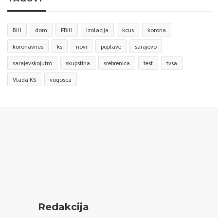
BiH
dom
FBiH
izolacija
kcus
korona
koronavirus
ks
novi
poplave
sarajevo
sarajevskojutro
skupstina
srebrenica
test
tvsa
Vlada KS
vogosca
Redakcija