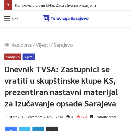
Konaković u pismu UN-u: Zastrašivanje preživjelih
Meni
Naslovna
/
Vijesti
/
Sarajevo
Sarajevo
Vijesti
Dnevnik TVSA: Zastupnici se
vratili u skupštinske klupe KS,
prezentiran nastavni materijal
za izučavanje opsade Sarajeva
Utorak, 16 Septembra 2025, 17:00
0
170
1 minute read