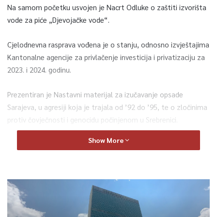
Na samom početku usvojen je Nacrt Odluke o zaštiti izvorišta
vode za piće „Djevojačke vode“.
Cjelodnevna rasprava vođena je o stanju, odnosno izvještajima
Kantonalne agencije za privlačenje investicija i privatizaciju za
2023. i 2024. godinu.
Prezentiran je Nastavni materijal za izučavanje opsade
Sarajeva, u agresiji koja je trajala od ’92 do ’95, te o zločinima
protiv čovječnosti i genocidu počinjenom u Srebrenici.
Show More
Iz Ministarstva za odgoj i obrazovanje KS ističu da će ovaj
materijal unaprijediti znanje učenika osnovnih i srednjih škola.
Poručuju i da je važno da naše nove generacije budu svjesne
prošlosti, poznaju činjenice, te da u budućnosti zagovaraju mir.
Izgradnja novog međudržavnog mosta preko rijeke Tare, na