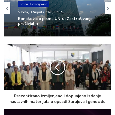
lokaciji Hum – Šćepan Polje, bila je glavna tema sastanka
Bosna i Hercegovina
ministra komunikacija i prometa BiH Edina Forte i ministrice
Subota, 8 Augusta 2026, 19:12
prometa Crne Gore Maje Vukićević.
Konaković u pismu UN-u: Zastrašivanje
preživjelih
Radovi sa bh. strane trebalo bi da počnu na proljeće, a sanirat
će se i pristupna cesta koja je jedna od najopasnijih u ovom
dijelu regiona.
Dnevnik TVSA gledajte od 18:30 sati. Dnevnik možete gledati i
na našem Youtube kanalu.
0
Article Rating
Prezentirano izmijenjeno i dopunjeno izdanje
nastavnih materijala o opsadi Sarajeva i genocidu