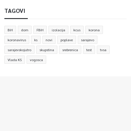
TAGOVI
BiH
dom
FBiH
izolacija
kcus
korona
koronavirus
ks
novi
poplave
sarajevo
sarajevskojutro
skupstina
srebrenica
test
tvsa
Vlada KS
vogosca