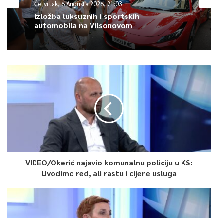
Četvrtak, 6 Augusta 2026, 21:03
Svjetskom prvenstvu u fudbalu”, poručio je organizator
Izložba luksuznih i sportskih
manifestacije Elvedin Memić.
automobila na Vilsonovom
0
Article Rating
VIDEO/Okerić najavio komunalnu policiju u KS:
Uvodimo red, ali rastu i cijene usluga