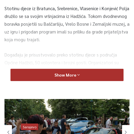
Stotinu djece iz Bratunca, Srebrenice, Vlasenice i Konjević Polja
družilo se sa svojim vršnjacima iz Hadžića. Tokom dvodnevnog
boravka posjetili su Baščaršiju, Vrelo Bosne i Zemaljski muzej, a
uz igru i prigodan program imali su priliku da grade prijateljstva
koja mogu trajati.
Događaju je prisustvovalo preko stotinu djece s područja
Općine Hadžići, 50 volontera i brojni gosti. Organizatori su
istakli važnost ovakvih susreta u uspostavljanju veza između
Show More
djece iz povratničkih sredina i njihovih vršnjaka iz drugih dijelova
Bosne i Hercegovine.
“Hvala svima koji su na bilo koji način doprinijeli organiziranju
dvodnevnog izleta i druženja djece Hadžića i djece Podrinja.
Oko 400 prisutnih su na poklon dobili po jednu zastavu Bosne i
Hercegovine kako bi ih ponijeli sa sobom kao podsjetnik na našu
Sarajevo
državu i njenu reprezentaciju koja trenutno učestvuje na