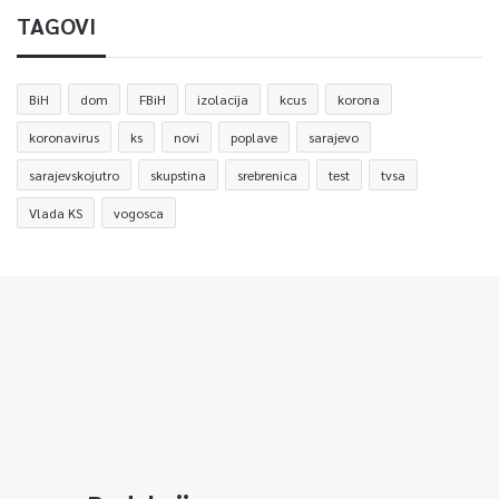
TAGOVI
BiH
dom
FBiH
izolacija
kcus
korona
koronavirus
ks
novi
poplave
sarajevo
sarajevskojutro
skupstina
srebrenica
test
tvsa
Vlada KS
vogosca