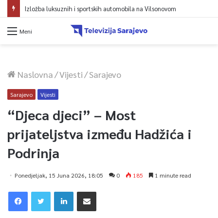
Izložba luksuznih i sportskih automobila na Vilsonovom
Meni
Naslovna
/
Vijesti
/
Sarajevo
Sarajevo
Vijesti
“Djeca djeci” – Most
prijateljstva između Hadžića i
Podrinja
Ponedjeljak, 15 Juna 2026, 18:05
0
185
1 minute read