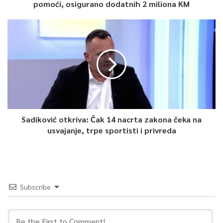
pomoći, osigurano dodatnih 2 miliona KM
više voljeti neke druge zemlje. Naravno, nije sporno da se
radujemo i uspjesima susjeda, ali fudbal je na najbolji način
ogolio ispraznost pojedinih političkih priča”, naglasio je Dizdar.
Ministar je zaključio da je plasman na veliko prvenstvo
ogroman uspjeh koji pripada svakom čovjeku u ovoj zemlji, što
potvrđuje i multietnička struktura same reprezentacije, kao i
podrška koja stiže sa svih strana.
Sadiković otkriva: Čak 14 nacrta zakona čeka na
usvajanje, trpe sportisti i privreda
Subscribe