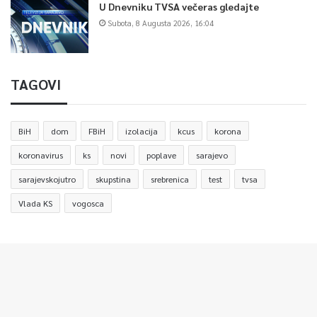
U Dnevniku TVSA večeras gledajte
Subota, 8 Augusta 2026, 16:04
TAGOVI
BiH
dom
FBiH
izolacija
kcus
korona
koronavirus
ks
novi
poplave
sarajevo
sarajevskojutro
skupstina
srebrenica
test
tvsa
Vlada KS
vogosca