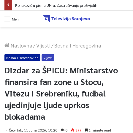
Konaković u pismu UN-u: Zastrašivanje preživjelih
Meni
Naslovna
/
Vijesti
/
Bosna I Hercegovina
Bosna i Hercegovina
Vijesti
Dizdar za ŠPICU: Ministarstvo
finansira fan zone u Stocu,
Vitezu i Srebreniku, fudbal
ujedinjuje ljude uprkos
blokadama
Četvrtak, 11 Juna 2026, 18:20
0
299
1 minute read