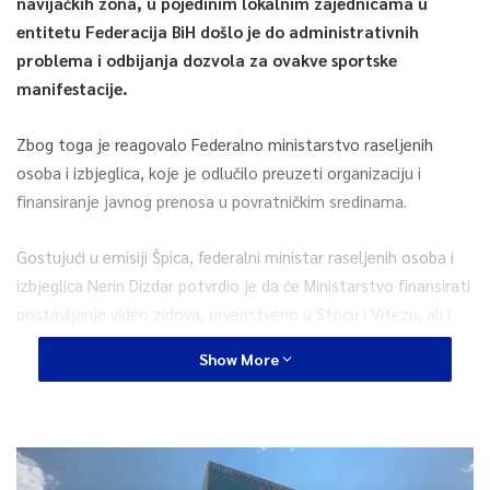
navijačkih zona, u pojedinim lokalnim zajednicama u
entitetu Federacija BiH došlo je do administrativnih
problema i odbijanja dozvola za ovakve sportske
manifestacije.
Zbog toga je reagovalo Federalno ministarstvo raseljenih
osoba i izbjeglica, koje je odlučilo preuzeti organizaciju i
finansiranje javnog prenosa u povratničkim sredinama.
Gostujući u emisiji Špica, federalni ministar raseljenih osoba i
izbjeglica Nerin Dizdar potvrdio je da će Ministarstvo finansirati
postavljanje video zidova, prvenstveno u Stocu i Vitezu, ali i
organizovati prevoz za povratničku djecu iz Srebrenika.
Show More
“Mi smo spremni, ovisno o troškovima i tehničkim zahtjevima,
podržati sve one lokalne zajednice u kojima ljudi žele da
zajedno obilježe ovaj važan trenutak bosanskohercegovačkog
sporta. Pozivam i ostale povratničke zajednice da nam se