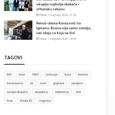
okuplja najbolje skakače i
vrhunsku zabavu
Petak, 7 Augusta 2026, 17:16
Reisul-ulema Kavazović na
Igmanu: Bosna nije samo zemlja,
već ideja za koju se živi
Petak, 7 Augusta 2026, 14:35
TAGOVI
BiH
dom
FBiH
izolacija
kcus
korona
koronavirus
ks
novi
poplave
sarajevo
sarajevskojutro
skupstina
srebrenica
test
tvsa
Vlada KS
vogosca