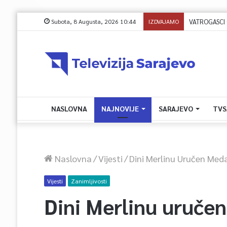
Subota, 8 Augusta, 2026 10:44
IZDVAJAMO
NASLOVNA
NAJNOVIJE
SARAJEVO
TVS
Naslovna
/
Vijesti
/
Dini Merlinu Uručen Meda
Vijesti
Zanimljivosti
Dini Merlinu uruče