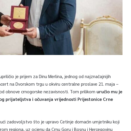
priličio je prijem za Dinu Merlina, jednog od najznačajnijih
ncert na Dvorskom trgu u okviru centralne proslave 21. maja –
a od obnove crnogorske nezavisnosti. Tom prilikom
uručio mu je
g prijateljstva i očuvanja vrijednosti Prijestonice Crne
ičući zadovoljstvo što je upravo Cetinje domaćin umjetniku koji
rom regiona, uz ocjenu da Crnu Goru i Bosnu i Hercegovinu