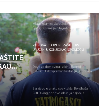
Mlada glumica Sara Seksan u emisiji
Špica: “Gluma je bila jedina opcija, uz rad
i disciplinu sve je moguće”
VATROGASCI CIVILNE ZAŠTITE KS
UPUĆENI U KONJIC KAO ISPOMOĆ U
GAŠENJU POŽARA
ZAŠTITE
KAO
Dova za domovinu i zikir u Ratnoj
džamiji: U sklopu manifestacije „Odbrana
POŽARA
BiH – Igman 2026“ odana počast
herojima
Sarajevo u znaku spektakla: Bentbaša
Cliff Diving ponovo okuplja najbolje
skakače i vrhunsku zabavu