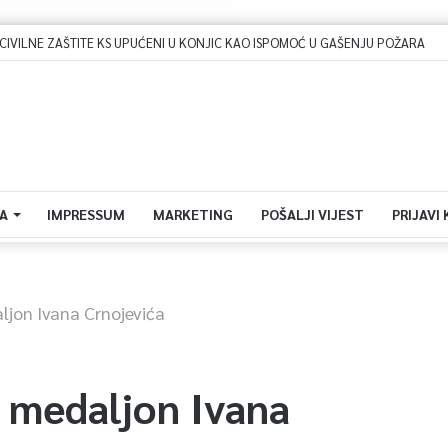
Dova za domovinu i zikir u Ratnoj džamiji: U sklopu manifestacije „Odbrana BiH – Igman 2026“ odana počast herojima
A
IMPRESSUM
MARKETING
POŠALJI VIJEST
PRIJAVI
ljon Ivana Crnojevića
n medaljon Ivana