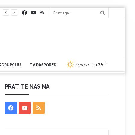
℃
25
 KORUPCIJU
TV RASPORED
Sarajevo, BiH
PRATITE NAS NA