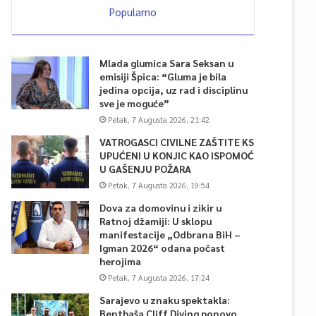
Popularno
Mlada glumica Sara Seksan u
emisiji Špica: “Gluma je bila
jedina opcija, uz rad i disciplinu
sve je moguće”
Petak, 7 Augusta 2026, 21:42
VATROGASCI CIVILNE ZAŠTITE KS
UPUĆENI U KONJIC KAO ISPOMOĆ
U GAŠENJU POŽARA
Petak, 7 Augusta 2026, 19:54
Dova za domovinu i zikir u
Ratnoj džamiji: U sklopu
manifestacije „Odbrana BiH –
Igman 2026“ odana počast
herojima
Petak, 7 Augusta 2026, 17:24
Sarajevo u znaku spektakla:
Bentbaša Cliff Diving ponovo