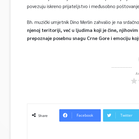
povezuju iskreno prijateljstvo i međusobno poštovanj
Bh. muzički umjetnik Dino Merlin zahvalio je na srdačn
njenoj teritoriji, već u ljudima koji je čine, njiho
prepoznaje posebnu snagu Crne Gore i emociju koju n
A
Facebook
Twitter
Share