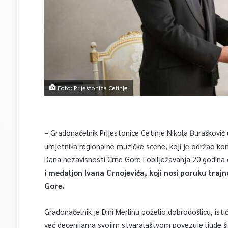
Foto: Prijestonica Cetinje
– Gradonačelnik Prijestonice Cetinje Nikola Đurašković u
umjetnika regionalne muzičke scene, koji je održao ko
Dana nezavisnosti Crne Gore i obilježavanja 20 godin
i medaljon Ivana Crnojevića, koji nosi poruku trajno
Gore.
Gradonačelnik je Dini Merlinu poželio dobrodošlicu, ist
već decenijama svojim stvaralaštvom povezuje ljude ši