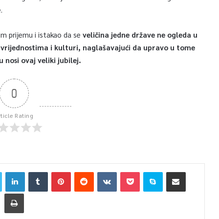
e.
om prijemu i istakao da se
veličina jedne države ne ogleda u
vim vrijednostima i kulturi, naglašavajući da upravo u tome
osi ovaj veliki jubilej.
0
rticle Rating