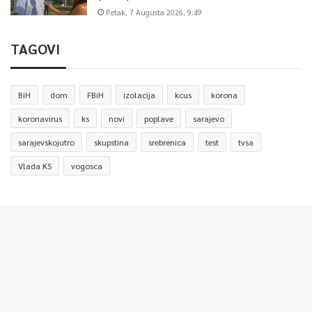
Petak, 7 Augusta 2026, 9:49
TAGOVI
BiH
dom
FBiH
izolacija
kcus
korona
koronavirus
ks
novi
poplave
sarajevo
sarajevskojutro
skupstina
srebrenica
test
tvsa
Vlada KS
vogosca