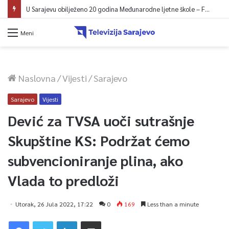
U Sarajevu obilježeno 20 godina Međunarodne ljetne škole – Fokus na izazovima međunarodne pravde
Meni
Naslovna
/
Vijesti
/
Sarajevo
Sarajevo
Vijesti
Dević za TVSA uoči sutrašnje
Skupštine KS: Podržat ćemo
subvencioniranje plina, ako
Vlada to predloži
Utorak, 26 Jula 2022, 17:22
0
169
Less than a minute