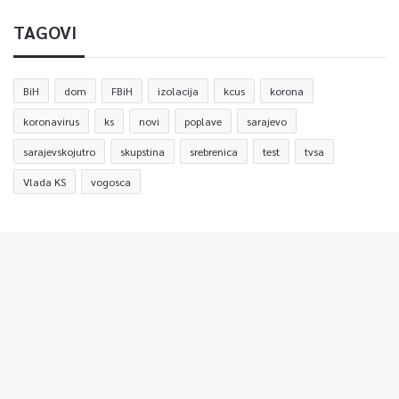
TAGOVI
BiH
dom
FBiH
izolacija
kcus
korona
koronavirus
ks
novi
poplave
sarajevo
sarajevskojutro
skupstina
srebrenica
test
tvsa
Vlada KS
vogosca