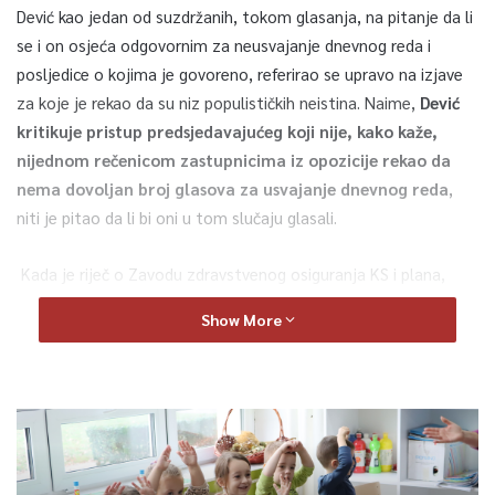
Dević kao jedan od suzdržanih, tokom glasanja, na pitanje da li
se i on osjeća odgovornim za neusvajanje dnevnog reda i
posljedice o kojima je govoreno, referirao se upravo na izjave
za koje je rekao da su niz populističkih neistina. Naime,
Dević
kritikuje pristup predsjedavajućeg koji nije, kako kaže,
nijednom rečenicom zastupnicima iz opozicije rekao da
nema dovoljan broj glasova za usvajanje dnevnog reda
,
niti je pitao da li bi oni u tom slučaju glasali.
Kada je riječ o Zavodu zdravstvenog osiguranja KS i plana,
kako kaže Dević izvode se akrobacije. Odnosno, taj plan je
Show More
trebao biti usvojen do 31.12. te postavlja pitanje zašto nije?
Osim toga, trebalo je glasati i za odluku o privremenom
finansiranju, gdje se vidjela odgovornost zastupnika. Naime,
tada su zastupnici opozicije glasali potvrdno i za privremenu
odluku Zavoda za zapošljavanje, Zavoda zdravstvenog
osiguranja i budžeta. No, zastupnici iz vladajuće većine taj plan