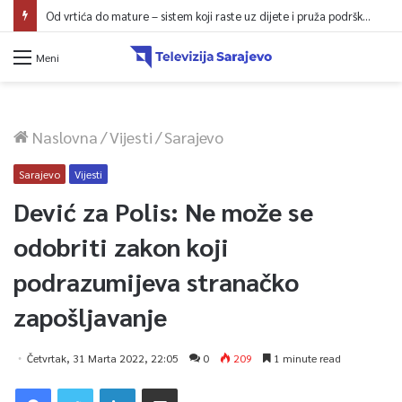
Od vrtića do mature – sistem koji raste uz dijete i pruža podršku porodici
Meni
Naslovna
/
Vijesti
/
Sarajevo
Sarajevo
Vijesti
Dević za Polis: Ne može se
odobriti zakon koji
podrazumijeva stranačko
zapošljavanje
Četvrtak, 31 Marta 2022, 22:05
0
209
1 minute read