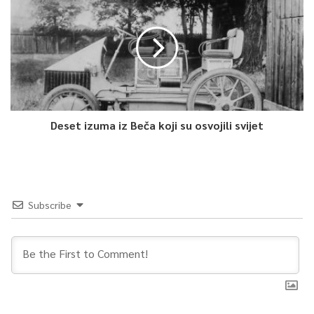
zaključuje Dević.
Cijelu emisiju možete pogledati na linku:
Deset izuma iz Beča koji su osvojili svijet
Subscribe
0
Article Rating