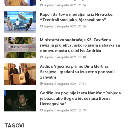
Srijeda, 5 Augusta 2026, 21:46
Kapo i Barlov o medaljama iz Hrvatske:
“Trenirali smo jako. Vjerovali smo”
Srijeda, 5 Augusta 2026, 21:06
Ministarstvo saobraćaja KS: Završena
revizija projekta, uskoro javna nabavka za
obnovu mosta u ulici Ive Andrića
Srijeda, 5 Augusta 2026, 19:18
Avdić u Vijećnici primio Dinu Merlina:
Sarajevo i građani su izuzetno ponosni i
zahvalni
Srijeda, 5 Augusta 2026, 17:51
Godišnjica pogibije Izeta Nanića: “Pobjeda
je blizu, ako Bog da bit će naša Bosna i
Hercegovina”
Srijeda, 5 Augusta 2026, 15:49
TAGOVI