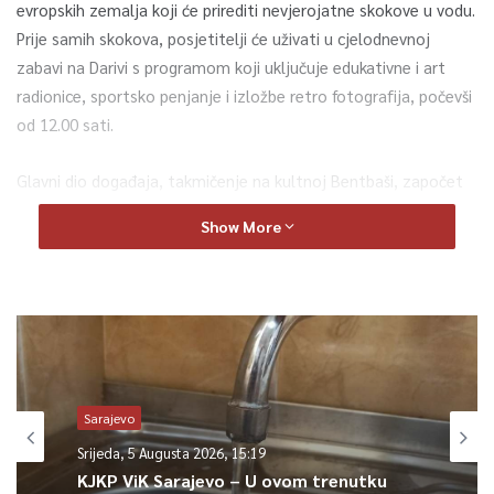
evropskih zemalja koji će prirediti nevjerojatne skokove u vodu.
Prije samih skokova, posjetitelji će uživati u cjelodnevnoj
zabavi na Darivi s programom koji uključuje edukativne i art
radionice, sportsko penjanje i izložbe retro fotografija, počevši
od 12.00 sati.
Glavni dio događaja, takmičenje na kultnoj Bentbaši, započet
će u 17.00 sati, gdje će se skakači natjecati u izvedbi
Show More
nevjerojatnih skokova pred očima publike.
Nakon završetka skokova, svi posjetitelji mogu uživati u
velikom After partyju na istoj lokaciji, pod otvorenim nebom,
uz sjajnu muziku koju će prirediti “Brown Sugar RNB” i
“Central Clubbing”, sve do 23.00 sata.
Sarajevo
Bentbaša, poznata i kao Bembaša, ima bogatu istoriju skokova
Srijeda, 5 Augusta 2026, 15:19
u vodu, a događaj “Bentbaša Cliff Diving” je započeo 2015.
KJKP ViK Sarajevo – U ovom trenutku
godine zahvaljujući Udruženju za promociju sporta i turizma