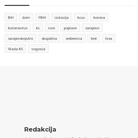
BiH
dom
FBiH
izolacija
kcus
korona
koronavirus
ks
novi
poplave
sarajevo
sarajevskojutro
skupstina
srebrenica
test
tvsa
Vlada KS
vogosca
Redakcija