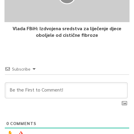
razvoja održivog turizma u Bosni i Hercegovini (Turizam).
Više informacija o događaju može se naći na Facebook i
Instagram stranicama događaja.
Vlada FBiH: Izdvojena sredstva za liječenje djece
oboljele od cistične fibroze
0
Article Rating
Subscribe
0
COMMENTS