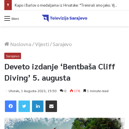
Kapo i Barlov o medaljama iz Hrvatske: “Trenirali smo jako. Vjerovali smo”
Meni
Naslovna
/
Vijesti
/
Sarajevo
Sarajevo
Deveto izdanje ‘Bentbaša Cliff
Diving’ 5. augusta
Utorak, 1 Augusta 2023, 15:50
0
178
1 minute read