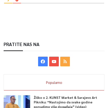
PRATITE NAS NA
Popularno
Žiško o 2. KUNST Market & Sarajevo Art
Pikniku: “Nastojimo da svake godine
ponudimo više događaja” (video)