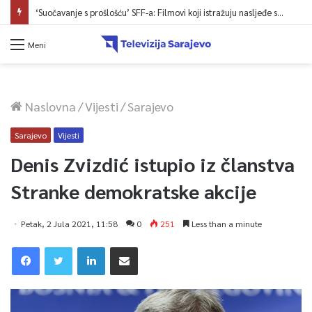
‘Suočavanje s prošlošću’ SFF-a: Filmovi koji istražuju nasljeđe sukoba i mogućnosti otpora
Meni
Naslovna
/
Vijesti
/
Sarajevo
Sarajevo
Vijesti
Denis Zvizdić istupio iz članstva
Stranke demokratske akcije
Petak, 2 Jula 2021, 11:58
0
251
Less than a minute