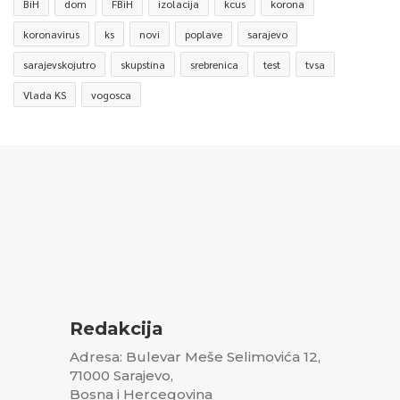
BiH
dom
FBiH
izolacija
kcus
korona
koronavirus
ks
novi
poplave
sarajevo
sarajevskojutro
skupstina
srebrenica
test
tvsa
Vlada KS
vogosca
Redakcija
Adresa: Bulevar Meše Selimovića 12,
71000 Sarajevo,
Bosna i Hercegovina