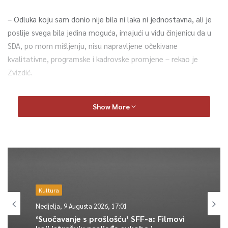
– Odluka koju sam donio nije bila ni laka ni jednostavna, ali je
poslije svega bila jedina moguća, imajući u vidu činjenicu da u
SDA, po mom mišljenju, nisu napravljene očekivane
kvalitativne, programske i kadrovske promjene – rekao je
Zvizdić.
0
Show More
Article Rating
Kultura
Nedjelja, 9 Augusta 2026, 17:01
‘Suočavanje s prošlošću’ SFF-a: Filmovi