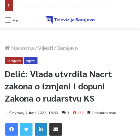
Avdić za TVSA: Sarajevo u avgustu centar regiona: Stižu lideri evropskih gradova
Meni
Naslovna
/
Vijesti
/
Sarajevo
Sarajevo
Vijesti
Delić: Vlada utvrdila Nacrt
zakona o izmjeni i dopuni
Zakona o rudarstvu KS
Četvrtak, 9 Juna 2022, 18:53
0
139
2 minutes read