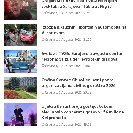
Dragan Marinković za TVSA: Novi ljetni
spektakl u Sarajevu “Tabia at Night”
Četvrtak, 6 Augusta 2026, 21:49
Izložba luksuznih i sportskih automobila na
Vilsonovom
Četvrtak, 6 Augusta 2026, 21:03
Avdić za TVSA: Sarajevo u avgustu centar
regiona: Stižu lideri evropskih gradova
Četvrtak, 6 Augusta 2026, 20:48
Općina Centar: Objavljen javni poziv
organizacijama civilnog društva 2026
Četvrtak, 6 Augusta 2026, 20:07
U julu u KS rast broja gostiju, tokom
Merlinovih koncerata gotovo 156 miliona
KM prometa
Četvrtak, 6 Augusta 2026, 19:37