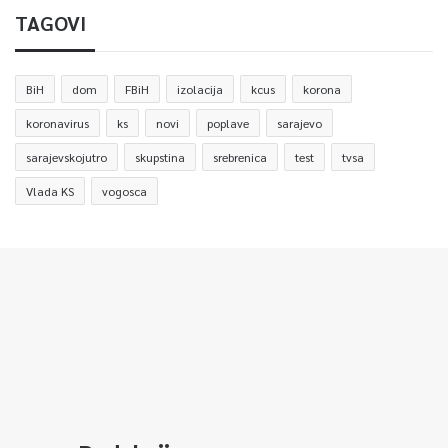
TAGOVI
BiH
dom
FBiH
izolacija
kcus
korona
koronavirus
ks
novi
poplave
sarajevo
sarajevskojutro
skupstina
srebrenica
test
tvsa
Vlada KS
vogosca