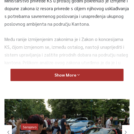
Ministarstvo privrede KS u prošloj godini pokrenulo je izmjene i
dopune zakona iz resora privrede s ciljem njihovog usklađivanja
s potrebama savremenog poslovanja i unapređenja ukupnog
poslovnog ambijenta na području Kantona.
Među ranije izmijenjenim zakonima je i Zakon o koncesijama
KS, čijom izmjenom se, između ostalog, nastoji unaprijediti i
sistem upravljanja i zaštite prirodnih dobara na području našeg
kantona. Prilikom analize ovog zakona utvrđeno je da je i u
Zakonu o rudarstvu KS neophodno izvršiti određene izmjene s
Show More
ciljem i njegovog usklađivanja sa zakonom na federalnom
nivou, ali i dodatnog usavršavanja u oblasti upravljanja i zaštite
prirodnih bogatstava na području KS.
– Pokazali smo čvrsto opredjeljenje da prirodne resurse
Kantona zaštitimo i u okvire zakona uvedemo sve one koji na
bilo koji način koriste ova dobra. S tim u vezi, ranije smo
Sarajevo
izmijenili Zakon o koncesijama, a danas je na redovnoj sjednici