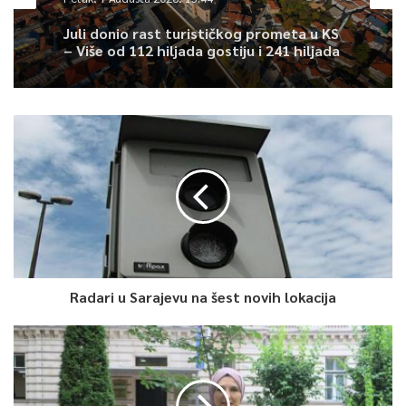
koje se odnose na njihovu djelatnost.
Juli donio rast turističkog prometa u KS
– Više od 112 hiljada gostiju i 241 hiljada
noćenja
Ministar Delić je izrazio nadu da će postojeće stanje biti
riješeno jer zakonski propisi postoje, a urađen je i prijedlog
federalne strategije jačanja socijalne zaštite te je Ministarstvo
rada i socijalne politike podnijelo inicijativu Federalnom
ministarstvu pravde za uspostavu inspektorata u oblasti
socijalne zaštite.
Delić je pokazao novinarima originalni dokument od 1. augusta
ove godine, dakle otprije nemilog slučaja, o svim traženim
aspektima pružanja socijalnih usluga, poslovanju Zavoda i
podnesenim krivičnim prijavama. Iz dokumenta je vidljivo da 17
Radari u Sarajevu na šest novih lokacija
do 20 uposlenika ima ista prezimena, što govori o
neadekvatnom zapošljavanju pa ima i primjera da politikolog
po vokaciji pruža štićenicima usluge defektologa.