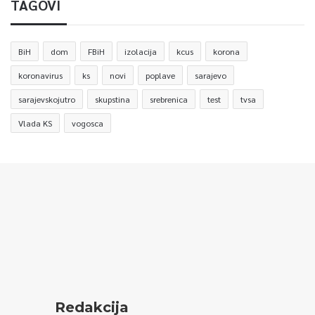
TAGOVI
BiH
dom
FBiH
izolacija
kcus
korona
koronavirus
ks
novi
poplave
sarajevo
sarajevskojutro
skupstina
srebrenica
test
tvsa
Vlada KS
vogosca
Redakcija