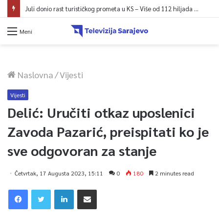
Juli donio rast turističkog prometa u KS – Više od 112 hiljada gostiju i 241 hiljada noćenja
Meni
Naslovna
/
Vijesti
Vijesti
Delić: Uručiti otkaz uposlenici
Zavoda Pazarić, preispitati ko je
sve odgovoran za stanje
Četvrtak, 17 Augusta 2023, 15:11
0
180
2 minutes read