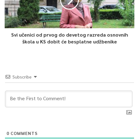
Osvrćući se na medijske navode, ministar kaže da nema nikakav
dokaz o navodnoj pojavi slučaja tuberkuloze u Zavodu Pazarić
prije tri godine. Ministarstvo stoga traži informaciju od
nadležnih iz socijalnog i zdravstvenog sektora je li to istina
budući da pojavu ove bolesti treba prijavljivati jer je zarazna.
Svi učenici od prvog do devetog razreda osnovnih
škola u KS dobit će besplatne udžbenike
Delić također navodi da ne smije biti dopušteno da socijalni
radnici u globalu trpe zbog objave incidentnog slučaja u
Zavodu Pazarić jer nažalost, oni i pedagozi danas rade u teškim
uvjetima, što Ministarstvo također želi promijeniti.
Subscribe
Ministar je demantovao da on instistira samo na odgovornosti
osobe koja je snimala sporni video-materijal iz Pazarića, već je
istina, dodao je, da traži od nadležnih preispitivanje
odgovornosti svih koji su mogli a nisu spriječili ovaj slučaj
zlostavljanja, kao i odgovornosti svih koji su mogli doprinijeti
aktuelnom stanju u ustanovi pa makar se radilo i o njemu
0
COMMENTS
samom, ministru.