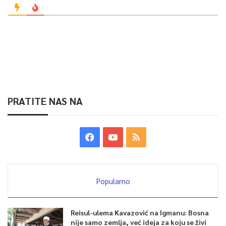
Prema nepotvrđenim usmenim saznanjima koje Delić ima u
ovom trenutku, sporni snimak iz Pazarića nastao je prije
nekoliko mjeseci.
0
PRATITE NAS NA
Article Rating
Popularno
Reisul-ulema Kavazović na Igmanu: Bosna
nije samo zemlja, već ideja za koju se živi