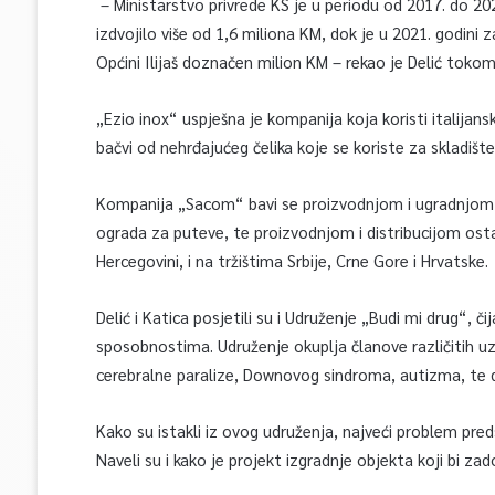
– Ministarstvo privrede KS je u periodu od 2017. do 202
izdvojilo više od 1,6 miliona KM, dok je u 2021. godini
Općini Ilijaš doznačen milion KM – rekao je Delić tokom
„Ezio inox“ uspješna je kompanija koja koristi italija
bačvi od nehrđajućeg čelika koje se koriste za skladišt
Kompanija „Sacom“ bavi se proizvodnjom i ugradnjom fi
ograda za puteve, te proizvodnjom i distribucijom osta
Hercegovini, i na tržištima Srbije, Crne Gore i Hrvatske.
Delić i Katica posjetili su i Udruženje „Budi mi drug“,
sposobnostima. Udruženje okuplja članove različitih uzr
cerebralne paralize, Downovog sindroma, autizma, te d
Kako su istakli iz ovog udruženja, najveći problem pred
Naveli su i kako je projekt izgradnje objekta koji bi zad