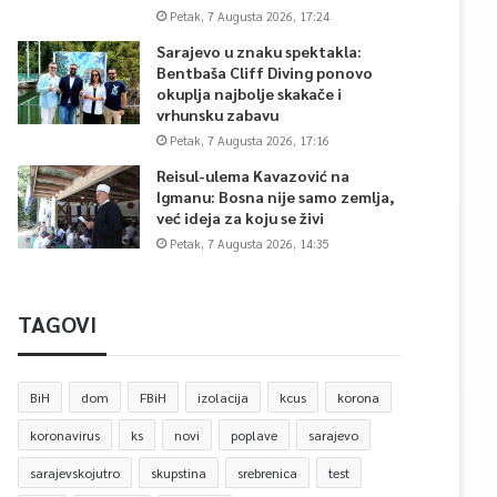
Petak, 7 Augusta 2026, 17:24
Sarajevo u znaku spektakla:
Bentbaša Cliff Diving ponovo
okuplja najbolje skakače i
vrhunsku zabavu
Petak, 7 Augusta 2026, 17:16
Reisul-ulema Kavazović na
Igmanu: Bosna nije samo zemlja,
već ideja za koju se živi
Petak, 7 Augusta 2026, 14:35
TAGOVI
BiH
dom
FBiH
izolacija
kcus
korona
koronavirus
ks
novi
poplave
sarajevo
sarajevskojutro
skupstina
srebrenica
test