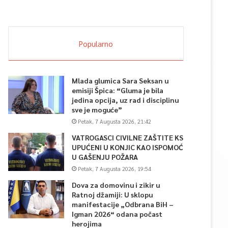
Popularno
Mlada glumica Sara Seksan u
emisiji Špica: “Gluma je bila
jedina opcija, uz rad i disciplinu
sve je moguće”
Petak, 7 Augusta 2026, 21:42
VATROGASCI CIVILNE ZAŠTITE KS
UPUĆENI U KONJIC KAO ISPOMOĆ
U GAŠENJU POŽARA
Petak, 7 Augusta 2026, 19:54
Dova za domovinu i zikir u
Ratnoj džamiji: U sklopu
manifestacije „Odbrana BiH –
Igman 2026“ odana počast
herojima