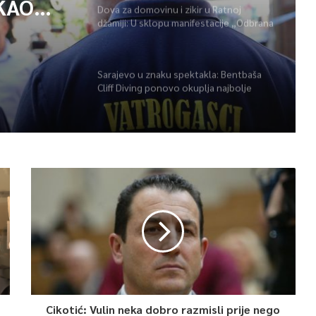
KAO
Dova za domovinu i zikir u Ratnoj
džamiji: U sklopu manifestacije „Odbrana
POŽARA
BiH – Igman 2026“ odana počast
herojima
Sarajevo u znaku spektakla: Bentbaša
Cliff Diving ponovo okuplja najbolje
skakače i vrhunsku zabavu
Cikotić: Vulin neka dobro razmisli prije nego