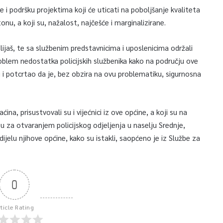
je i podršku projektima koji će uticati na poboljšanje kvaliteta
nu, a koji su, nažalost, najčešće i marginalizirane.
vu Ilijaš, te sa službenim predstavnicima i uposlenicima održali
oblem nedostatka policijskih službenika kako na području ove
i i potcrtao da je, bez obzira na ovu problematiku, sigurnosna
ćina, prisustvovali su i vijećnici iz ove općine, a koji su na
u za otvaranjem policijskog odjeljenja u naselju Srednje,
jelu njihove općine, kako su istakli, saopćeno je iz Službe za
0
rticle Rating