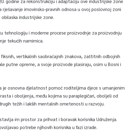
0. godine za rekonstrukciju i adaptaciju ove industrijske zone
 za rješavanje imovinsko-pravnih odnosa u ovoj poslovnoj zoni
 obilaska industrijske zone.
nsku tehnologiju i moderne procese proizvodnje za proizvodnju
enje tekućih namirnica.
ksnih, vertikalnih saobraćajnih znakova, zaštitnih odbojnih
le putne opreme, a svoje proizvode plasiraju, osim u Bosni i
 čija je osnovna djelatnost pomoć roditeljima djece s umanjenim
asta i oboljenja, među kojima su paraplegičari, oboljeli od
rugih težih i lakših mentalnih ometenosti u razvoju.
stavlja im prostor za prihvat i boravak korisnika Udruženja.
ovoljavao potrebe njihovih korisnika u fazi izrade.