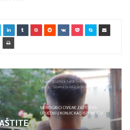
Mlada glumica Sara Seksan u emisiji
Špica: “Gluma je bila jedina opcija, uz rad
i disciplinu sve je moguće”
VATROGASCI CIVILNE ZAŠTITE KS
UPUĆENI U KONJIC KAO ISPOMOĆ U
GAŠENJU POŽARA
ZAŠTITE