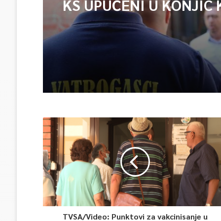
KS UPUĆENI U KONJIC 
ISPOMOĆ U GAŠENJU 
TVSA/Video: Punktovi za vakcinisanje u