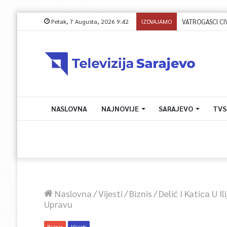
Petak, 7 Augusta, 2026 9:42
IZDVAJAMO
NASLOVNA
NAJNOVIJE
SARAJEVO
TVS
Naslovna
/
Vijesti
/
Biznis
/
Delić I Katica U I
Upravu
Biznis
Vijesti