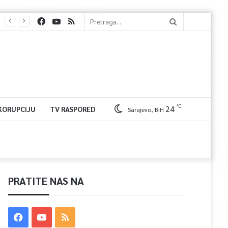
℃
24
 KORUPCIJU
TV RASPORED
Sarajevo, BiH
PRATITE NAS NA