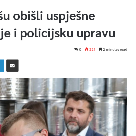
ašu obišli uspješne
e i policijsku upravu
0
229
2 minutes read