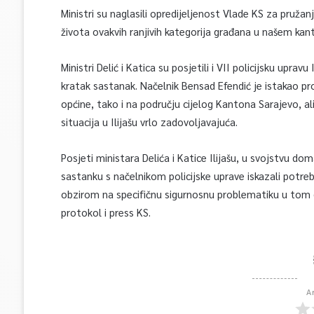
Ministri su naglasili opredijeljenost Vlade KS za pružan
života ovakvih ranjivih kategorija građana u našem kanto
Ministri Delić i Katica su posjetili i VII policijsku upra
kratak sastanak. Načelnik Bensad Efendić je istakao pr
općine, tako i na području cijelog Kantona Sarajevo, al
situacija u Ilijašu vrlo zadovoljavajuća.
Posjeti ministara Delića i Katice Ilijašu, u svojstvu doma
sastanku s načelnikom policijske uprave iskazali potreb
obzirom na specifičnu sigurnosnu problematiku u tom di
protokol i press KS.
A