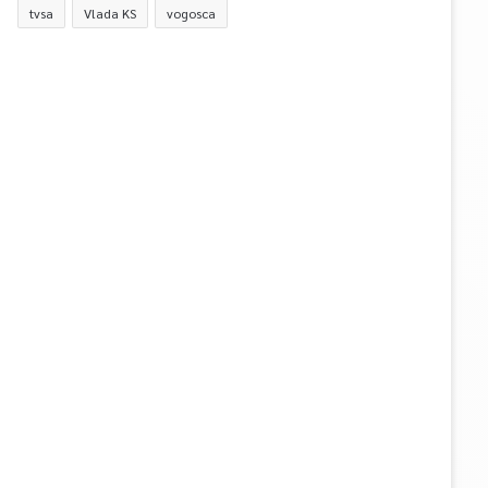
tvsa
Vlada KS
vogosca