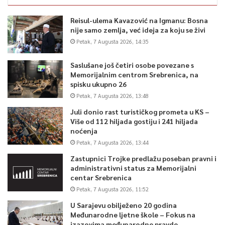
Reisul-ulema Kavazović na Igmanu: Bosna
nije samo zemlja, već ideja za koju se živi
Petak, 7 Augusta 2026, 14:35
Saslušane još četiri osobe povezane s
Memorijalnim centrom Srebrenica, na
spisku ukupno 26
Petak, 7 Augusta 2026, 13:48
Juli donio rast turističkog prometa u KS –
Više od 112 hiljada gostiju i 241 hiljada
noćenja
Petak, 7 Augusta 2026, 13:44
Zastupnici Trojke predlažu poseban pravni i
administrativni status za Memorijalni
centar Srebrenica
Petak, 7 Augusta 2026, 11:52
U Sarajevu obilježeno 20 godina
Međunarodne ljetne škole – Fokus na
izazovima međunarodne pravde