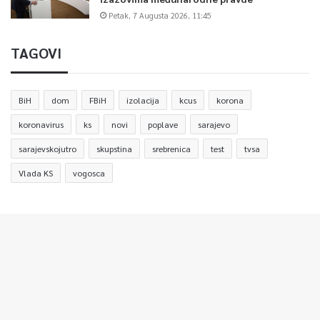
Petak, 7 Augusta 2026, 11:45
TAGOVI
BiH
dom
FBiH
izolacija
kcus
korona
koronavirus
ks
novi
poplave
sarajevo
sarajevskojutro
skupstina
srebrenica
test
tvsa
Vlada KS
vogosca