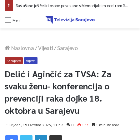
Juli donio rast turističkog prometa u KS – Više od 112 hiljada gostiju i 241 hiljada noćenja
Meni
Naslovna
/
Vijesti
/
Sarajevo
Sarajevo
Vijesti
Delić i Aginčić za TVSA: Za
svaku ženu- konferencija o
prevenciji raka dojke 18.
oktobra u Sarajevu
Srijeda, 15 Oktobra 2025, 11:59
0
177
1 minute read