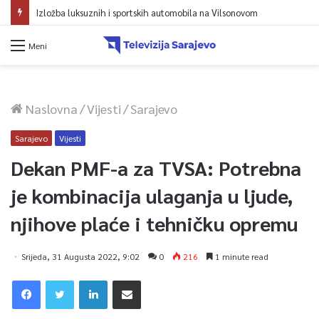
Meni
Naslovna
/
Vijesti
/
Sarajevo
Sarajevo
Vijesti
Dekan PMF-a za TVSA: Potrebna
je kombinacija ulaganja u ljude,
njihove plaće i tehničku opremu
Srijeda, 31 Augusta 2022, 9:02
0
216
1 minute read