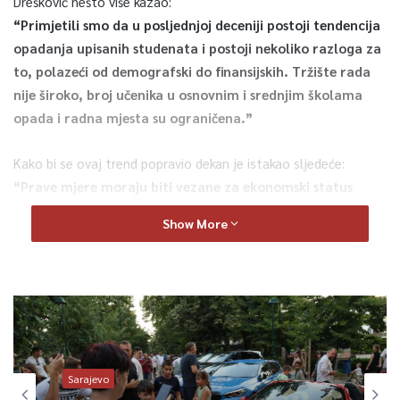
Drešković nešto više kazao:
“Primjetili smo da u posljednjoj deceniji postoji tendencija
opadanja upisanih studenata i postoji nekoliko razloga za
to, polazeći od demografski do finansijskih. Tržište rada
nije široko, broj učenika u osnovnim i srednjim školama
opada i radna mjesta su ograničena.”
Kako bi se ovaj trend popravio dekan je istakao sljedeće:
“Prave mjere moraju biti vezane za ekonomski status
nastavnog osoblja, jer vi ako ne ulažete u ljude, džaba je
Show More
ulagati u kompjutere, informatičke učionice i kabinete.
Naravno da to treba, ali ako se ne ulaže u ljude i njihove
plaće, ostat će samo zastarjela oprema. Potrebna je
kombinacija ulaganja u plaće i tehničke podrške.
“
Dekan je u Sarajevskom jutru pozvao sve nadležne institucije
da ne rade ništa u oblasti obrazovanja prirodno-matematičkih
Sarajevo
nauka bez vijeća PMF-a.