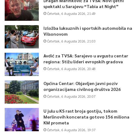
Dragan Marinković za TVSA: Novi ljetni
spektakl u Sarajevu “Tabia at Night”
Četvrtak, 6 Augusta 2026, 21:49
Izložba luksuznih i sportskih automobila na
Vilsonovom
Četvrtak, 6 Augusta 2026, 21:03
Avdić za TVSA: Sarajevo u avgustu centar
regiona: Stižu lideri evropskih gradova
Četvrtak, 6 Augusta 2026, 20:48
Općina Centar: Objavljen javni poziv
organizacijama civilnog društva 2026
Četvrtak, 6 Augusta 2026, 20:07
U julu u KS rast broja gostiju, tokom
Merlinovih koncerata gotovo 156 miliona
KM prometa
Četvrtak, 6 Augusta 2026, 19:37