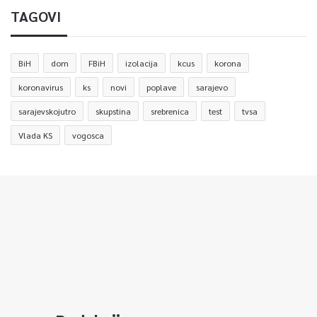
TAGOVI
BiH
dom
FBiH
izolacija
kcus
korona
koronavirus
ks
novi
poplave
sarajevo
sarajevskojutro
skupstina
srebrenica
test
tvsa
Vlada KS
vogosca