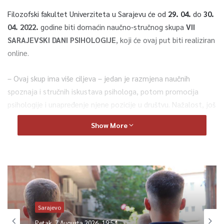
Filozofski fakultet Univerziteta u Sarajevu će od
29. 04.
do
30.
04. 2022.
godine biti domaćin naučno-stručnog skupa
VII
SARAJEVSKI DANI PSIHOLOGIJE
, koji će ovaj put biti realiziran
online.
– Ovaj skup ima više ciljeva – jedan je razmjena naučnih
spoznaja i stručnih iskustava psihologa, potom promocija
psihologije i unapređenje njene pozicije u društvu. Nažalost, još
uvijek, psihologija nema status koji bi trebala imati. Pojedinci
Show More
su svjesni koliko je važno da njegujemo mentalno zdravlje,
odnosno da preveniramo poteškoće i probleme, ali ne postoji
jedna sistemska podrška.
Oni koji trebaju donijeti zvanične
odluke i omogućiti da psiholozi budu dio svakog konteksta, u
svakoj organizaciji, kao neko ko će preventivno djelovati, a ne
neko ko će se pojaviti samo kada se pojavi problem, tek tada
Sarajevo
možemo govoriti o progresu i društvu u kojem se bavimo
mentalnim zdravljem stanovništva.
Trenutno ne postoji takva
Petak, 7 Augusta 2026, 19:54