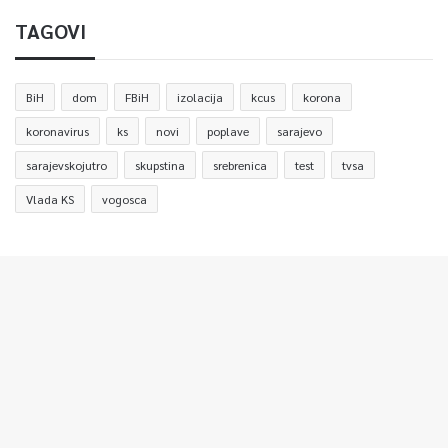
TAGOVI
BiH
dom
FBiH
izolacija
kcus
korona
koronavirus
ks
novi
poplave
sarajevo
sarajevskojutro
skupstina
srebrenica
test
tvsa
Vlada KS
vogosca