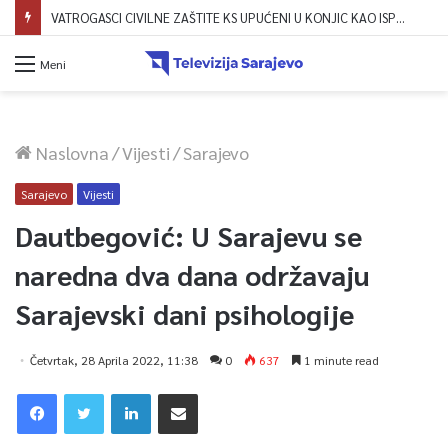
VATROGASCI CIVILNE ZAŠTITE KS UPUĆENI U KONJIC KAO ISPOMOĆ U GAŠENJU POŽARA
Meni
Naslovna
/
Vijesti
/
Sarajevo
Sarajevo
Vijesti
Dautbegović: U Sarajevu se
naredna dva dana održavaju
Sarajevski dani psihologije
Četvrtak, 28 Aprila 2022, 11:38
0
637
1 minute read