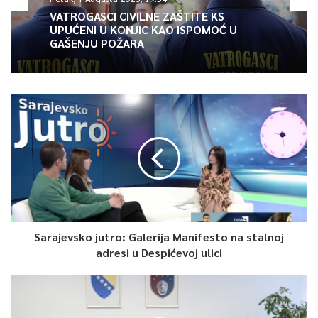
podrška.
VATROGASCI CIVILNE ZAŠTITE KS
UPUĆENI U KONJIC KAO ISPOMOĆ U
GAŠENJU POŽARA
Kaže da
kao društvo prolazimo kroz mnoge nedaće i krize, a ne
postoji psihološka krizna intervencija.
– Nove generacije i mladi ljudi su spremni tražiti stručnu
podršku i pomoć, odnosno baviti se mentalnim zdravljem.
Međutim, kada nemate dostupnost stručnjaka i jedan društveni
konteks koji će kroz sve strukture pobrinut se za dostupnost
psihologa, onda kao društvo nemamo senzibilitet i nismo
osviješteni o tome da bi
psiholog trebao biti dio nečijeg života
čak i kada je sve u redu
.
Sarajevsko jutro: Galerija Manifesto na stalnoj
adresi u Despićevoj ulici
3.7
Article Rating