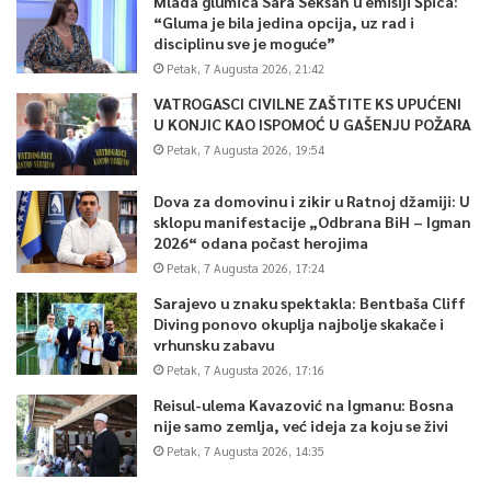
Mlada glumica Sara Seksan u emisiji Špica:
“Gluma je bila jedina opcija, uz rad i
disciplinu sve je moguće”
Petak, 7 Augusta 2026, 21:42
VATROGASCI CIVILNE ZAŠTITE KS UPUĆENI
U KONJIC KAO ISPOMOĆ U GAŠENJU POŽARA
Petak, 7 Augusta 2026, 19:54
Dova za domovinu i zikir u Ratnoj džamiji: U
sklopu manifestacije „Odbrana BiH – Igman
2026“ odana počast herojima
Petak, 7 Augusta 2026, 17:24
Sarajevo u znaku spektakla: Bentbaša Cliff
Diving ponovo okuplja najbolje skakače i
vrhunsku zabavu
Petak, 7 Augusta 2026, 17:16
Reisul-ulema Kavazović na Igmanu: Bosna
nije samo zemlja, već ideja za koju se živi
Petak, 7 Augusta 2026, 14:35