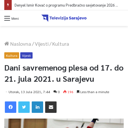
Denyel Ismir Kovač o programu Predbračno savjetovanje 2026 (video)
Meni
Naslovna
/
Vijesti
/
Kultura
Kultura
Vijesti
Dani savremenog plesa od 17. do
21. jula 2021. u Sarajevu
Utorak, 13 Jula 2021, 7:44
0
196
Less than a minute