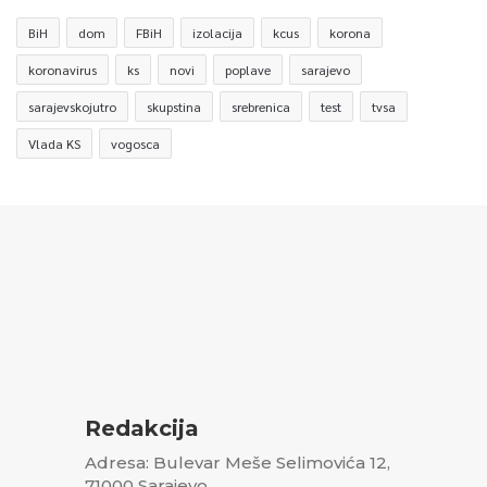
BiH
dom
FBiH
izolacija
kcus
korona
koronavirus
ks
novi
poplave
sarajevo
sarajevskojutro
skupstina
srebrenica
test
tvsa
Vlada KS
vogosca
Redakcija
Adresa: Bulevar Meše Selimovića 12,
71000 Sarajevo,