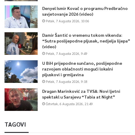
Denyel Ismir Kovač o programu Predbračno
savjetovanje 2026 (video)
Petak, 7 Augusta 2026, 10:06
Damir Šantić o vremenu tokom vikenda:
“Sutra poslijepodne pljusak, nedjelja lijepa”
(video)
Petak, 7 Augusta 2026, 9:49
U BiH prijepodne sunčano, poslijepodne
razvojem oblačnosti mogući lokalni
pljuskovi i grmljavina
Petak, 7 Augusta 2026, 9:18
Dragan Marinković za TVSA: Novi ljetni
spektakl u Sarajevu “Tabia at Night”
Četvrtak, 6 Augusta 2026, 21:49
TAGOVI