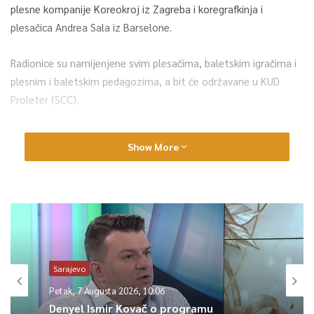
plesne kompanije Koreokroj iz Zagreba i koregrafkinja i
plesačica Andrea Sala iz Barselone.
Radionice su namijenjene svim plesačima, baletskim igračima i
plesnim i baletskim pedagozima, a bit će održavane u KUD
Proleter (SCC).
U okviru Dana savremenog plesa bit će održane i dvije
Show More
predstave gostujućih kompanija u SARTR-u, najavljeno je iz
Tanzelarije.
0
Article Rating
Sarajevo
Petak, 7 Augusta 2026, 10:06
Denyel Ismir Kovač o programu