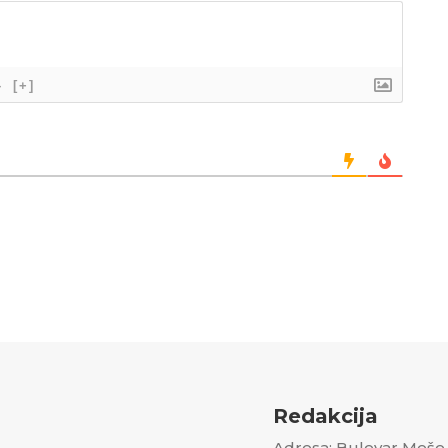
}
[+]
Redakcija
Adresa: Bulevar Meše