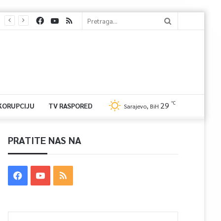
℃
29
 KORUPCIJU
TV RASPORED
Sarajevo, BiH
PRATITE NAS NA