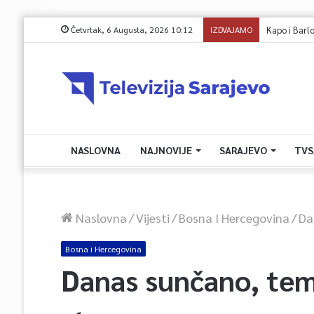
Četvrtak, 6 Augusta, 2026 10:12
IZDVAJAMO
Kapo i Barlo
NASLOVNA
NAJNOVIJE
SARAJEVO
TVS
Naslovna
/
Vijesti
/
Bosna I Hercegovina
/
Da
Bosna i Hercegovina
Danas sunčano, tem