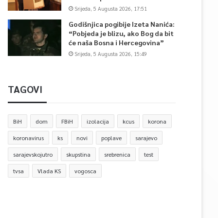
Srijeda, 5 Augusta 2026, 17:51
Godišnjica pogibije Izeta Nanića:
“Pobjeda je blizu, ako Bog da bit
će naša Bosna i Hercegovina”
Srijeda, 5 Augusta 2026, 15:49
TAGOVI
BiH
dom
FBiH
izolacija
kcus
korona
koronavirus
ks
novi
poplave
sarajevo
sarajevskojutro
skupstina
srebrenica
test
tvsa
Vlada KS
vogosca