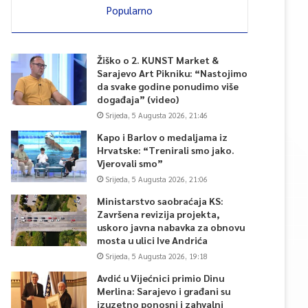
Popularno
Žiško o 2. KUNST Market &
Sarajevo Art Pikniku: “Nastojimo
da svake godine ponudimo više
događaja” (video)
Srijeda, 5 Augusta 2026, 21:46
Kapo i Barlov o medaljama iz
Hrvatske: “Trenirali smo jako.
Vjerovali smo”
Srijeda, 5 Augusta 2026, 21:06
Ministarstvo saobraćaja KS:
Završena revizija projekta,
uskoro javna nabavka za obnovu
mosta u ulici Ive Andrića
Srijeda, 5 Augusta 2026, 19:18
Avdić u Vijećnici primio Dinu
Merlina: Sarajevo i građani su
izuzetno ponosni i zahvalni