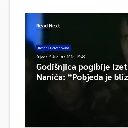
Read Next
Bosna i Hercegovina
Srijeda, 5 Augusta 2026, 15:49
Godišnjica pogibije Ize
Nanića: “Pobjeda je bli
Bog da bit će naša Bosn
Hercegovina”