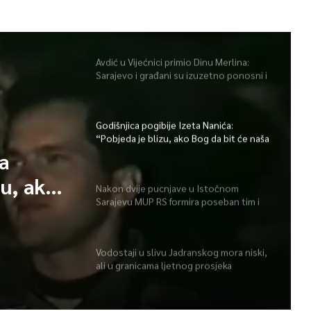
Avdić u Vijećnici primio Dinu Merlina:
Sarajevo i građani su izuzetno ponosni i
zahvalni
Godišnjica pogibije Izeta Nanića:
“Pobjeda je blizu, ako Bog da bit će naša
Bosna i Hercegovina”
ta
zu, ako
Nakon dvije pucnjave u Istočnom
Sarajevu MUP RS formira poseban tim i
a i
pojačava prisustvo policije
Vodostaji u slivu Jadranskog mora niski,
ali u granicama ljetnog prosjeka