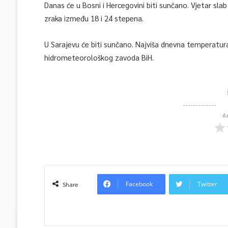
Danas će u Bosni i Hercegovini biti sunčano. Vjetar sl
zraka između 18 i 24 stepena.
U Sarajevu će biti sunčano. Najviša dnevna temperatur
hidrometeorološkog zavoda BiH.
A
Facebook
Twitter
Share