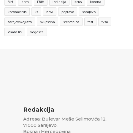
BiH
dom
FBiH
izolacija
kcus
korona
koronavirus
ks
novi
poplave
sarajevo
sarajevskojutro
skupstina
srebrenica
test
tvsa
Vlada KS
vogosca
Redakcija
Adresa: Bulevar Meše Selimovića 12,
71000 Sarajevo,
Bosna i Hercegovina