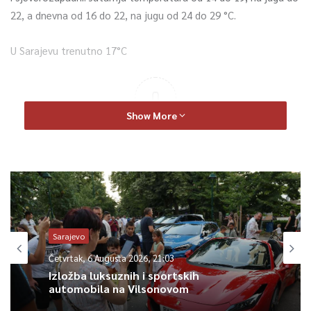
22, a dnevna od 16 do 22, na jugu od 24 do 29 °C.
U Sarajevu trenutno 17°C
0
Show More
Article Rating
Sarajevo
Četvrtak, 6 Augusta 2026, 21:03
Izložba luksuznih i sportskih
automobila na Vilsonovom