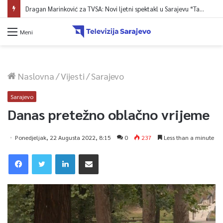
Dragan Marinković za TVSA: Novi ljetni spektakl u Sarajevu “Tabia at Night”
Meni
Naslovna
/
Vijesti
/
Sarajevo
Sarajevo
Danas pretežno oblačno vrijeme
Ponedjeljak, 22 Augusta 2022, 8:15
0
237
Less than a minute