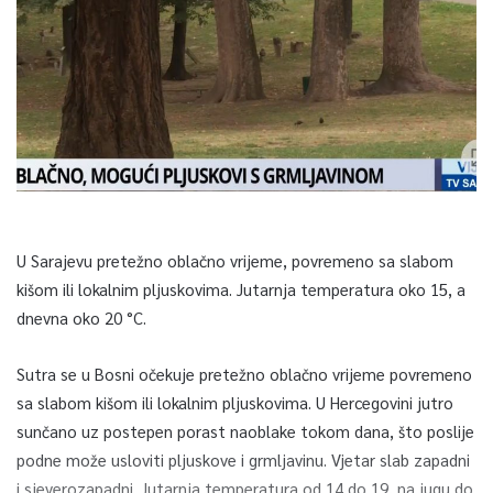
U Sarajevu pretežno oblačno vrijeme, povremeno sa slabom
kišom ili lokalnim pljuskovima. Jutarnja temperatura oko 15, a
dnevna oko 20 °C.
Sutra se u Bosni očekuje pretežno oblačno vrijeme povremeno
sa slabom kišom ili lokalnim pljuskovima. U Hercegovini jutro
sunčano uz postepen porast naoblake tokom dana, što poslije
podne može usloviti pljuskove i grmljavinu. Vjetar slab zapadni
i sjeverozapadni. Jutarnja temperatura od 14 do 19, na jugu do