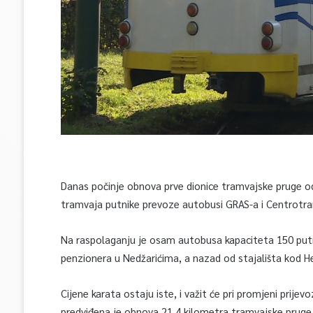
Danas počinje obnova prve dionice tramvajske pruge od 
tramvaja putnike prevoze autobusi GRAS-a i Centrotra
Na raspolaganju je osam autobusa kapaciteta 150 putn
penzionera u Nedžarićima, a nazad od stajališta kod Heć
Cijene karata ostaju iste, i važit će pri promjeni prij
predviđena je obnova 21,4 kilometra tramvajske pruge, 