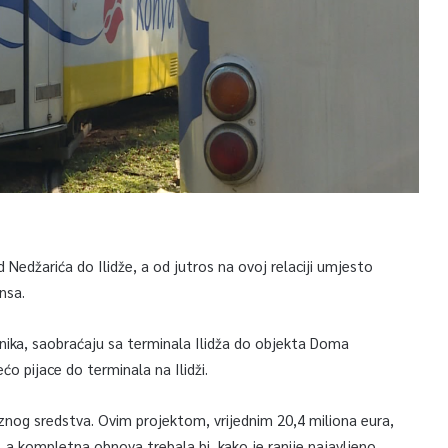
Nedžarića do Ilidže, a od jutros na ovoj relaciji umjesto
nsa.
ika, saobraćaju sa terminala Ilidža do objekta Doma
o pijace do terminala na Ilidži.
evoznog sredstva. Ovim projektom, vrijednim 20,4 miliona eura,
a kompletna obnova trebala bi, kako je ranije najavljeno,