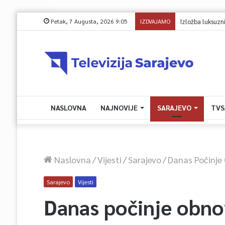
Petak, 7 Augusta, 2026 9:05
IZDVAJAMO
Izložba luksuzn
NASLOVNA
NAJNOVIJE
SARAJEVO
TVS
Naslovna
/
Vijesti
/
Sarajevo
/
Danas Počinje 
Sarajevo
Vijesti
Danas počinje obnov