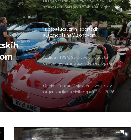
Dragan Marinković za TVSA: Novi ljetni
spektakl u Sarajevu “Tabia at Night”
Izložba luksuznih i sportskih
automobila na Vilsonovom
tskih
vom
Avdić za TVSA: Sarajevo u avgustu
centar regiona: Stižu lideri evropskih
gradova
Općina Centar: Objavljen javni poziv
organizacijama civilnog društva 2026