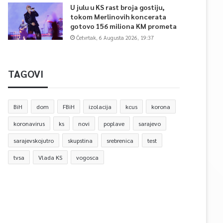
U julu u KS rast broja gostiju,
tokom Merlinovih koncerata
gotovo 156 miliona KM prometa
Četvrtak, 6 Augusta 2026, 19:37
TAGOVI
BiH
dom
FBiH
izolacija
kcus
korona
koronavirus
ks
novi
poplave
sarajevo
sarajevskojutro
skupstina
srebrenica
test
tvsa
Vlada KS
vogosca