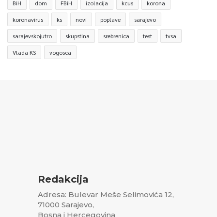
BiH
dom
FBiH
izolacija
kcus
korona
koronavirus
ks
novi
poplave
sarajevo
sarajevskojutro
skupstina
srebrenica
test
tvsa
Vlada KS
vogosca
Redakcija
Adresa: Bulevar Meše Selimovića 12,
71000 Sarajevo,
Bosna i Hercegovina