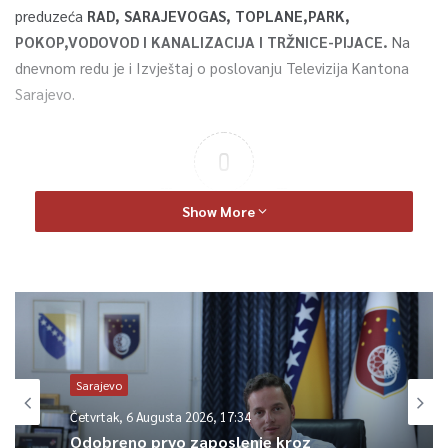
preduzeća
RAD, SARAJEVOGAS, TOPLANE,PARK,
POKOP,VODOVOD I KANALIZACIJA I TRŽNICE-PIJACE.
Na
dnevnom redu je i Izvještaj o poslovanju Televizija Kantona
Sarajevo.
0
Article Rating
Show More
Sarajevo
Četvrtak, 6 Augusta 2026, 17:34
Odobreno prvo zaposlenje kroz