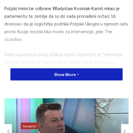
Poljski ministar odbrane Wladyslaw Kosiniak-Kamiš rekao je
parlamentu te zemlje da su do sada pronađeni ostaci 16
dronova i da je logistička podrška Poljske Ukrajini u njenom ratu
protiv Rusije možda bila motiv za intervencije, piše The
Guardian.
Svrha upućivanja ovog pitanja Vijeću sigurnosti je “skretanje
svjetske pažnje na ovaj neviđeni napad ruskih dronova na
zemlju koja nije samo članica UN-a, već i Europske unije i
Show More
NATO-a”, rekao je poljski ministar vanjskih poslova Radoslaw
Sikorski.
Vijeće se sastoji od pet stalnih članica s pravom veta,
podijeljenih u dvije geopolitički suprotstavljene grupe. S jedne
strane su Sjedinjene Američke Države, Francuska i Ujedinjeno
Kraljevstvo, sva tri saveznika Poljske i Ukrajine, a s druge
Sarajevo
strane su Rusija i Kina.