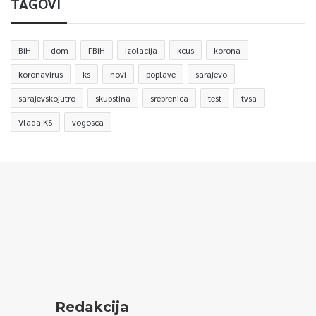
TAGOVI
BiH
dom
FBiH
izolacija
kcus
korona
koronavirus
ks
novi
poplave
sarajevo
sarajevskojutro
skupstina
srebrenica
test
tvsa
Vlada KS
vogosca
Redakcija