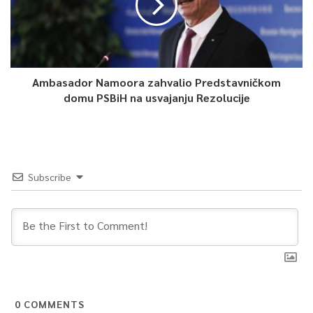
arapsko-islamski samit kako bi se osigurao jedinstven odgovor
na izraelsku agresiju i potvrdila primat međunarodnog prava i
Povelje UN-a.
Ambasador Namoora zahvalio Predstavničkom
0
domu PSBiH na usvajanju Rezolucije
Article Rating
Subscribe
0
COMMENTS