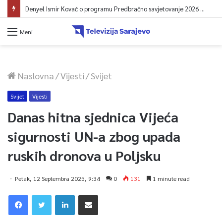
Denyel Ismir Kovač o programu Predbračno savjetovanje 2026 (video)
Meni
Naslovna
/
Vijesti
/
Svijet
Svijet
Vijesti
Danas hitna sjednica Vijeća
sigurnosti UN-a zbog upada
ruskih dronova u Poljsku
Petak, 12 Septembra 2025, 9:34
0
131
1 minute read