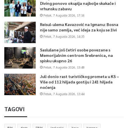
Diving ponovo okuplja najbolje skakače i
vrhunsku zabavu
Petak, 7 Augusta 2026, 17:16
Reisul-ulema Kavazović na Igmanu: Bosna
nije samo zemlja, već ideja za koju se živi
Petak, 7 Augusta 2026, 14:35
Saslušane još četiri osobe povezane s
Memorijalnim centrom Srebrenica, na
spisku ukupno 26
Petak, 7 Augusta 2026, 13:48
Juli donio rast turističkog prometa u KS –
Više od 112 hiljada gostiju i 241 hiljada
noćenja
Petak, 7 Augusta 2026, 13:44
TAGOVI
BiH
dom
FBiH
izolacija
kcus
korona