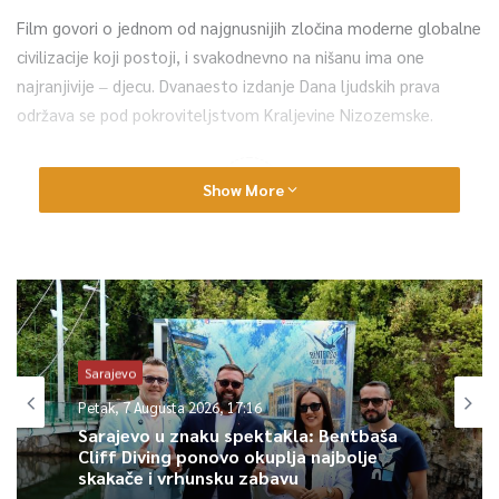
Film govori o jednom od najgnusnijih zločina moderne globalne
civilizacije koji postoji, i svakodnevno na nišanu ima one
najranjivije ‒ djecu. Dvanaesto izdanje Dana ljudskih prava
održava se pod pokroviteljstvom Kraljevine Nizozemske.
0
Show More
Article Rating
Sarajevo
Petak, 7 Augusta 2026, 17:16
Sarajevo u znaku spektakla: Bentbaša
Cliff Diving ponovo okuplja najbolje
skakače i vrhunsku zabavu