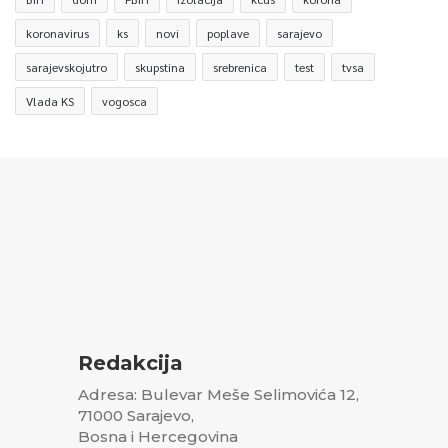
koronavirus
ks
novi
poplave
sarajevo
sarajevskojutro
skupstina
srebrenica
test
tvsa
Vlada KS
vogosca
Redakcija
Adresa: Bulevar Meše Selimovića 12,
71000 Sarajevo,
Bosna i Hercegovina