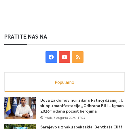
PRATITE NAS NA
Popularno
Dova za domovinu i zikir u Ratnoj džamiji: U
sklopu manifestacije „Odbrana BiH – Igman
2026“ odana počast herojima
Petak, 7 Augusta 2026, 17:24
Sarajevo u znaku spektakla: Bentbaša Cliff