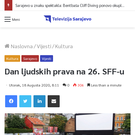
Sarajevo u znaku spektakla: Bentbaša Cliff Diving ponovo okuplja najbolje skakače i vrhunsku zabavu
Meni
Naslovna
/
Vijesti
/
Kultura
Kultura
Sarajevo
Vijesti
Dan ljudskih prava na 26. SFF-u
Utorak, 18 Augusta 2020, 8:11
0
306
Less than a minute