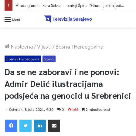
Mlada glumica Sara Seksan u emisiji Špica: “Gluma je bila jedina opcija, uz rad i disciplinu sve je moguće”
Meni
Naslovna
/
Vijesti
/
Bosna I Hercegovina
Bosna i Hercegovina
Vijesti
Da se ne zaboravi i ne ponovi:
Admir Delić ilustracijama
podsjeća na genocid u Srebrenici
Četvrtak, 8 Jula 2021, 9:30
0
166
2 minutes read