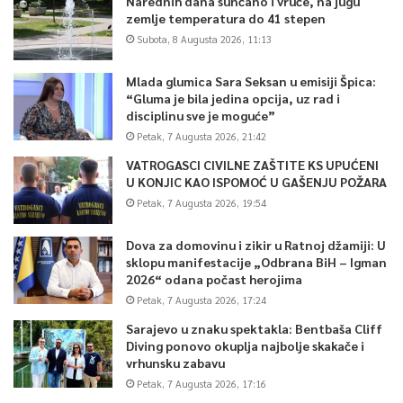
Narednih dana sunčano i vruće, na jugu
zemlje temperatura do 41 stepen
Subota, 8 Augusta 2026, 11:13
Mlada glumica Sara Seksan u emisiji Špica:
“Gluma je bila jedina opcija, uz rad i
disciplinu sve je moguće”
Petak, 7 Augusta 2026, 21:42
VATROGASCI CIVILNE ZAŠTITE KS UPUĆENI
U KONJIC KAO ISPOMOĆ U GAŠENJU POŽARA
Petak, 7 Augusta 2026, 19:54
Dova za domovinu i zikir u Ratnoj džamiji: U
sklopu manifestacije „Odbrana BiH – Igman
2026“ odana počast herojima
Petak, 7 Augusta 2026, 17:24
Sarajevo u znaku spektakla: Bentbaša Cliff
Diving ponovo okuplja najbolje skakače i
vrhunsku zabavu
Petak, 7 Augusta 2026, 17:16