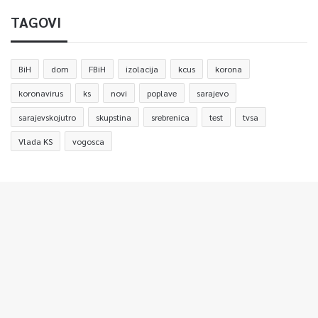
TAGOVI
BiH
dom
FBiH
izolacija
kcus
korona
koronavirus
ks
novi
poplave
sarajevo
sarajevskojutro
skupstina
srebrenica
test
tvsa
Vlada KS
vogosca