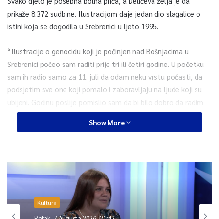
Svako djelo je posebna bolna priča, a Delićeva želja je da
prikaže 8.372 sudbine. Ilustracijom daje jedan dio slagalice o
istini koja se dogodila u Srebrenici u ljeto 1995.
“Ilustracije o genocidu koji je počinjen nad Bošnjacima u
Srebrenici počeo sam raditi prije tri ili četiri godine. U početku
sam ih radio samo za 11. juli da odam neku vrstu počasti, da
podsjetim sve one koji pomalo i zaboravljaju na ljude koji su
ubijeni. Godinu poslije pomislio sam da bi bilo dobro da radim
ilustracije svakog 11. u svakom mjesecu, svake godine”,
Show More
ispričao je Delić za Anadolu Agency.
Tako je i počeo da radi, a reakcija ljudi je bila pozitivna.
“Skoro da i nije bilo problema osim par ljudi koji su uvijek tu da
provociraju i govore da se genocid nije dogodio. Ali to je jako
mali broj ljudi koji se jave, uglavnom se radi o istim ljudima.
Kultura
Međutim, ostali ljudi, a ima ih i iz različitih zemalja, uzimaju te
Petak, 7 Augusta 2026, 21:42